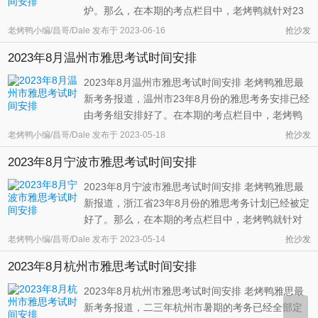
炉。那么，在本期的考点栏目中，老烤鸭就针对23
年9月份杭州市的雅思考务情况为同学们做个总结。
老烤鸭小编/昌哥/Dale
发布于
2023-06-16
抢沙发
相比上个月而言，二三年九月份的杭州市将会减少
2023年8月温州市雅思考试时间安排
一次考试机会。也就是说，一共会有两场大型的雅
思考试，这两场考试里面的首场考试 ...
2023年8月温州市雅思考试时间安排 老烤鸭雅思最
新考务报道，温州市23年8月份的雅思考务安排已经
由考务组安排好了。在本期的考点栏目中，老烤鸭
就针对23年8月份温州市的雅思考务安排情况为大家
老烤鸭小编/昌哥/Dale
发布于
2023-05-18
抢沙发
做个具体的整理。 在八月份，雅思考务方预计会在
2023年8月宁波市雅思考试时间安排
温州市举办一场雅思考试，这和上个月的考试次数
保持一致。虽然只有一次考试安 ...
2023年8月宁波市雅思考试时间安排 老烤鸭雅思最
新报道，浙江省23年8月份的雅思考务计划已经被定
好了。那么，在本期的考点栏目中，老烤鸭就针对
23年8月份宁波市雅思考务安排情况为大家做个具体
老烤鸭小编/昌哥/Dale
发布于
2023-05-14
抢沙发
的介绍。 如果一切按照官方的计划来执行的话，二
2023年8月杭州市雅思考试时间安排
三年八月份的宁波市预计会举办三场传统的雅思考
试，和七月份考试次数保持一致 ...
2023年8月杭州市雅思考试时间安排 老烤鸭雅思最
新考务报道，二三年杭州市暑期的考务已经全部定