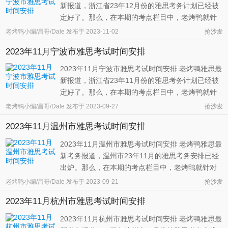
新报道，浙江省23年12月份的雅思考务计划已经被
定好了。那么，在本期的考点栏目中，老烤鸭就针
对23年12月份宁波市雅思考务安排情况为大家做个
老烤鸭小编/昌哥/Dale
发布于
2023-11-02
抢沙发
详细的介绍。 从官方的考试安排情况来看，二三年
2023年11月宁波市雅思考试时间安排
十二月份的宁波市将会有四次大型的雅思考试，比
上个月会多增加两次考试的机会这 ...
2023年11月宁波市雅思考试时间安排 老烤鸭雅思最
新报道，浙江省23年11月份的雅思考务计划已经被
定好了。那么，在本期的考点栏目中，老烤鸭就针
对23年11月份宁波市雅思考务安排情况为同学们做
老烤鸭小编/昌哥/Dale
发布于
2023-09-27
抢沙发
个具体的总结。 如果一切按照官方对宁波市的考务
2023年11月温州市雅思考试时间安排
安排来执行的话，二三年十一月份的宁波市将会有
两场大型雅思考试。第一场考试为 ...
2023年11月温州市雅思考试时间安排 老烤鸭雅思最
新考务报道，温州市23年11月的雅思考务安排已经
出炉。那么，在本期的考点栏目中，老烤鸭就针对
23年11月份温州市的雅思考务安排情况为同学们做
老烤鸭小编/昌哥/Dale
发布于
2023-09-21
抢沙发
个具体的介绍。 从官方的考务安排情况来看，23年
2023年11月杭州市雅思考试时间安排
11月温州地区的雅思考试仅有一次考试安排。并
且，该场考试仅提供给了学术类A类 ...
2023年11月杭州市雅思考试时间安排 老烤鸭雅思最