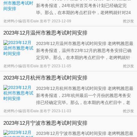
新考务报道，24年杭州首页考务计划已经确定完
毕。那么，在本期的考点栏目中，老烤鸭就针对24
年1月份杭州市的雅思考务情况为大家做个详细的总
老烤鸭小编/昌哥/Dale
发布于
2023-12-09
抢沙发
结。 若一切按照官方对浙江省考务安排来执行的
2023年12月温州市雅思考试时间安排
话，24年1月份的杭州市将会举办三场大型的雅思考
试。这三场考试里面的第二场和第三 ...
2023年12月温州市雅思考试时间安排 老烤鸭雅思最
新考务报道，温州市23年12月的雅思考务安排已确
定完毕。那么，在本期的考点栏目中，老烤鸭就针
对23年12月份温州市的雅思考务安排情况为大家做
老烤鸭小编/昌哥/Dale
发布于
2023-11-05
抢沙发
个具体的总结。 如果一切按照官方的安排来执行的
2023年12月杭州市雅思考试时间安排
话，二三年十二月份的温州市将会有两场大型的雅
思考试。相比上一个月会增加一次 ...
2023年12月杭州市雅思考试时间安排 老烤鸭雅思最
新考务报道，23年杭州最后一个月份的雅思考务安
排已经确定完毕。那么，在本期的考点栏目中，老
烤鸭就针对23年12月份杭州市的雅思考务情况为同
老烤鸭小编/昌哥/Dale
发布于
2023-11-03
抢沙发
学们做个详细的介绍。 从考务方的安排情况来看，
2023年12月宁波市雅思考试时间安排
23年12月份的杭州市将会有4次大型的雅思考试，
会比上个月多一场考试安排。这4场 ...
2023年12月宁波市雅思考试时间安排 老烤鸭雅思最