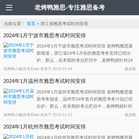
老烤鸭雅思-专注雅思备考
当前位置：
首页
> 浙江省雅思考试时间安排
2024年1月宁波市雅思考试时间安排
2024年1月宁波市雅思考试时间安排 老烤鸭雅思最
新报道，浙江省24年1月份的雅思考务安排已经出
炉。那么，在本期的考点栏目中，老烤鸭就针对24
年1月份宁波市雅思考务安排情况为同学们做个具体
老烤鸭小编/昌哥/Dale
发布于
2024-01-04
抢沙发
的总结。 根据全国雅思考务组对宁波市的考务安排
2024年1月温州市雅思考试时间安排
情况来看，24年1月份的宁波市将会举办两场大型的
雅思考试，一个好消息就是这两场 ...
2024年1月温州市雅思考试时间安排 老烤鸭雅思最
新考务报道，温州市24年首月的雅思考务计划已经
出炉。那么，在本期的考点栏目中，老烤鸭就针对
24年1月份温州市的雅思考务安排情况为同学们做个
老烤鸭小编/昌哥/Dale
发布于
2023-12-12
抢沙发
具体的总结，希望可以帮助到更多有句话在新年开
2024年1月杭州市雅思考试时间安排
端刹那间温州雅思考试的同学们。 从考务方的安排
情况来看，24年一月份的温州市将 ...
2024年1月杭州市雅思考试时间安排 老烤鸭雅思最