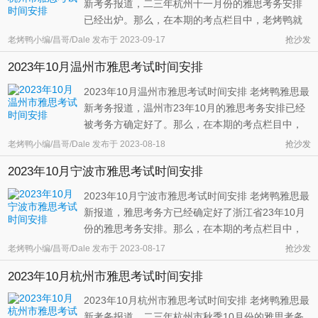
新考务报道，二三年杭州十一月份的雅思考务安排
已经出炉。那么，在本期的考点栏目中，老烤鸭就
针对23年11月份杭州市的雅思考务情况为同学们做
老烤鸭小编/昌哥/Dale
发布于
2023-09-17
抢沙发
个具体的整理。 从考务方的安排情况来看，23年11
2023年10月温州市雅思考试时间安排
月份的杭州市将会有三次大型的雅思考试，相比十
月份会增加一次考试机会。这三场 ...
2023年10月温州市雅思考试时间安排 老烤鸭雅思最
新考务报道，温州市23年10月的雅思考务安排已经
被考务方确定好了。那么，在本期的考点栏目中，
老烤鸭就针对23年10月份温州市的雅思考务安排情
老烤鸭小编/昌哥/Dale
发布于
2023-08-18
抢沙发
况为大家做个详细的介绍。 和上个月的考试安排一
2023年10月宁波市雅思考试时间安排
样，23年十月份的温州市依然只会有一场大型的雅
思考试，而且需要温州地区的同学 ...
2023年10月宁波市雅思考试时间安排 老烤鸭雅思最
新报道，雅思考务方已经确定好了浙江省23年10月
份的雅思考务安排。那么，在本期的考点栏目中，
老烤鸭就针对23年10月份宁波市雅思考务安排情况
老烤鸭小编/昌哥/Dale
发布于
2023-08-17
抢沙发
为大家做个详细的介绍。 相比上一个月二三年十月
2023年10月杭州市雅思考试时间安排
份到宁波市会多增加一次考试的机会，一共会有两
次考试安排这两次考试里面的第一 ...
2023年10月杭州市雅思考试时间安排 老烤鸭雅思最
新考务报道，二三年杭州市秋季10月份的雅思考务