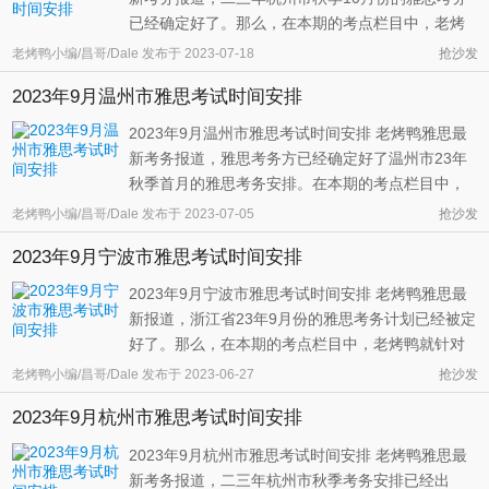
已经确定好了。那么，在本期的考点栏目中，老烤
鸭就针对23年10月份杭州市的雅思考务情况为大家
老烤鸭小编/昌哥/Dale
发布于
2023-07-18
抢沙发
做个详细的介绍。 和九月份的考安排比较类似，二
2023年9月温州市雅思考试时间安排
三年十月份的杭州市依然会组织两场大型的雅思考
试。这两场考试里面的第一场考试 ...
2023年9月温州市雅思考试时间安排 老烤鸭雅思最
新考务报道，雅思考务方已经确定好了温州市23年
秋季首月的雅思考务安排。在本期的考点栏目中，
老烤鸭就针对23年9月份温州市的雅思考务安排情况
老烤鸭小编/昌哥/Dale
发布于
2023-07-05
抢沙发
为同学们做个具体的总结。 从官方对温州市九月份
2023年9月宁波市雅思考试时间安排
的考核安排情况来看，二三年九月份的温州市预计
会组织一场大型的雅思考试，虽然 ...
2023年9月宁波市雅思考试时间安排 老烤鸭雅思最
新报道，浙江省23年9月份的雅思考务计划已经被定
好了。那么，在本期的考点栏目中，老烤鸭就针对
23年9月份宁波市雅思考务安排情况为同学们做个具
老烤鸭小编/昌哥/Dale
发布于
2023-06-27
抢沙发
体的总结。 根据考务方对宁波市的卡，我安排情况
2023年9月杭州市雅思考试时间安排
来看，二三年九月份的宁波市预计会组织一场大型
的雅思考试，同时这场考试只安 ...
2023年9月杭州市雅思考试时间安排 老烤鸭雅思最
新考务报道，二三年杭州市秋季考务安排已经出