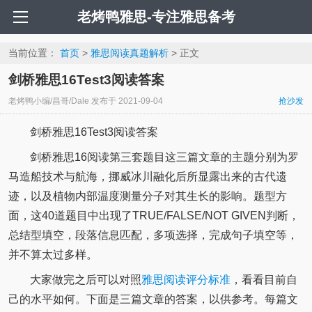
老烤鸭雅思-专注雅思备考
当前位置：
首页
>
雅思阅读真题解析
> 正文
剑桥雅思16Test3阅读答案
老烤鸭小编/昌哥/Dale
发布于
2021-09-04
抢沙发
剑桥雅思16Test3阅读答案
剑桥雅思16阅读第三套题目这三篇文章的主题分别为罗
马造船技术与航海，挪威冰川融化后所显露出来的古代遗
迹，以及植物内部温度测量分子对其生长的影响。题型方
面，这40道题目中出现了TRUE/FALSE/NOT GIVEN判断，
总结型填空，段落信息匹配，多项选择，完成句子填空等，
并不算太过多样。
大家做完之后可以对照
雅思阅读评分标准
，看看目前自
己的水平如何。下面是三篇文章的答案，以供参考。每篇文