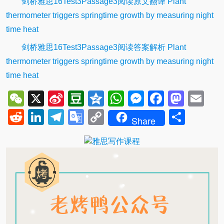
剑桥雅思16Test3Passage3阅读原文翻译 Plant
thermometer triggers springtime growth by measuring night
time heat
剑桥雅思16Test3Passage3阅读答案解析 Plant
thermometer triggers springtime growth by measuring night
time heat
WeChat
X
Sina
Douban
Qzone
WhatsApp
Messenger
Facebo
Mast
Em
Weibo
Reddit
LinkedIn
Telegram
Google
Copy
Shar
Share
Translate
Link