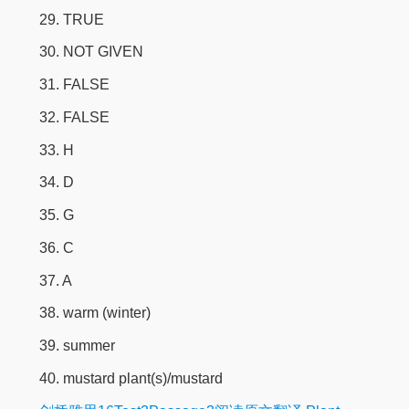
29. TRUE
30. NOT GIVEN
31. FALSE
32. FALSE
33. H
34. D
35. G
36. C
37. A
38. warm (winter)
39. summer
40. mustard plant(s)/mustard