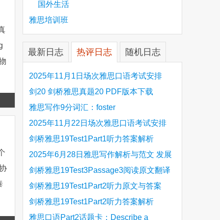
国外生活
雅思培训班
思真
g
最新日志
热评日志
随机日志
动物
2025年11月1日场次雅思口语考试安排
剑20 剑桥雅思真题20 PDF版本下载
Read
雅思写作9分词汇：foster
more
2025年11月22日场次雅思口语考试安排
剑桥雅思19Test1Part1听力答案解析
个
Hinchingbrooke Country Park
2025年6月28日雅思写作解析与范文 发展
化协
旅游业 手把手带你写高分范文
剑桥雅思19Test3Passage3阅读原文翻译
泰
Is the era of artificial speech translation
剑桥雅思19Test1Part2听力原文与答案
upon us 人工智能语言翻译
Stanthorpe Twinning Association
剑桥雅思19Test1Part2听力答案解析
Stanthorpe Twinning Association
雅思口语Part2话题卡：Describe a