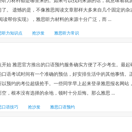
些听力材料都是哪里来的。如果可以找到来源的话，就意味着就
习了。 遗憾的是，不像雅思阅读文章那样大多来自几个固定的杂
阅读帮你实现），雅思听力材料的来源十分广泛，而 ...
思听力知识点
抢沙发
雅思听力常识
点开始 雅思官方推出的口语预约服务确实方便了不少考生。最起
的口语考试时间有一个准确的预估，好安排生活中的其他事情。
所以预约的考位超级抢手。一些同学早上起来登录雅思报名网站
空，根本没有选择的余地，顿时十分后悔。那么雅思 ...
思口语技巧
抢沙发
雅思口语预约