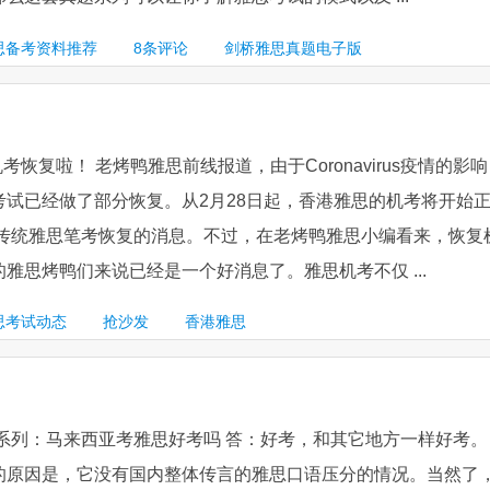
思备考资料推荐
8
条评论
剑桥雅思真题电子版
机考恢复啦！ 老烤鸭雅思前线报道，由于Coronavirus疫情的影
考试已经做了部分恢复。从2月28日起，香港雅思的机考将开始
有传统雅思笔考恢复的消息。不过，在老烤鸭雅思小编看来，恢复
雅思烤鸭们来说已经是一个好消息了。雅思机考不仅 ...
思考试动态
抢沙发
香港雅思
答系列：马来西亚考雅思好考吗 答：好考，和其它地方一样好考。 
a好考的原因是，它没有国内整体传言的雅思口语压分的情况。当然了