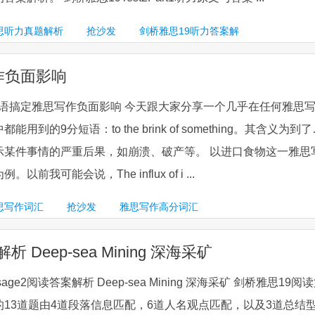
思听力真题解析
抢沙发
剑桥雅思19听力答案解
思写作负面影响
 of 一个短语搞定雅思写作负面影响 今天跟大家分享一个几乎在任何雅思
到的9分短语：to the brink of something。其含义为到
示某件事情的严重后果，如崩溃、破产等。 以进口食物这一雅思
前我可能会说，The influx of i ...
思写作词汇
抢沙发
雅思写作高分词汇
析 Deep-sea Mining 深海采矿
sage2阅读答案解析 Deep-sea Mining 深海采矿 剑桥雅思19阅
13道题由4道段落信息匹配，6道人名观点匹配，以及3道总结