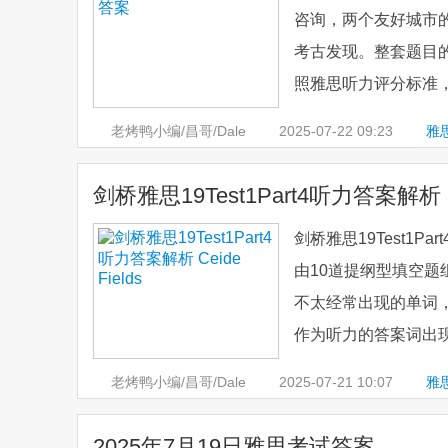
咨询，两个友好城市的交
考古发现。整套题目
照雅思听力评分标准，看
老烤鸭小编/昌哥/Dale
2025-07-22
09:23
雅
析
剑桥雅思19Test1Part4听力答案解析 Cei
剑桥雅思19Test1Pa
由10道提纲型填空
不太经常出现的单词，如
作为听力的答案词出现
老烤鸭小编/昌哥/Dale
2025-07-21
10:07
雅
析
2025年7月19日雅思考试答案