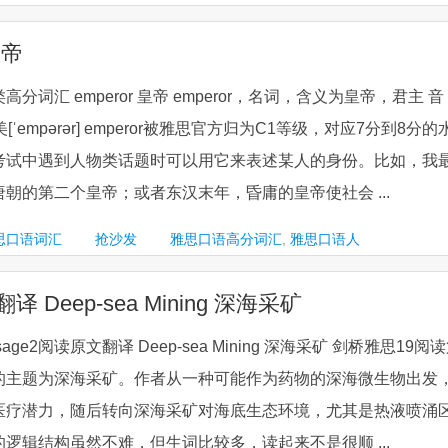
皇帝
词汇 emperor 皇帝 emperor，名词，含义为皇帝，君主 音
]；美[ˈempərər] emperor被雅思官方归为C1等级，对应7分到8分的
考试中遇到人物类话题时可以用它来表述某人的身份。比如，我
朝的第二个皇帝；或者东汉末年，昏庸的皇帝使社会 ...
思口语词汇
抢沙发
雅思口语高分词汇
,
雅思口语人
译 Deep-sea Mining 深海采矿
sage2阅读原文翻译 Deep-sea Mining 深海采矿 剑桥雅思19阅
的主题为深海采矿。作者从一种可能作为药物的深海微生物出发
医疗潜力，随后转向深海采矿对海底生态环境，尤其是热液喷涌
逻辑结构虽然不难，但生词比较多，读起来不是很顺 ...