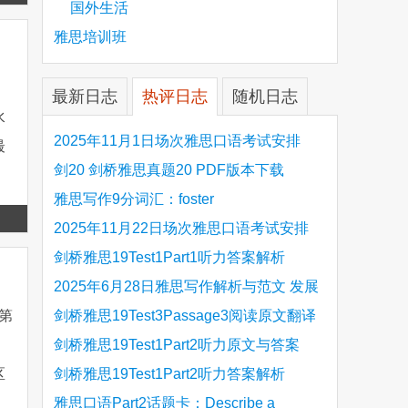
国外生活
more
雅思培训班
最新日志
热评日志
随机日志
水
2025年11月1日场次雅思口语考试安排
最
剑20 剑桥雅思真题20 PDF版本下载
雅思写作9分词汇：foster
Read
2025年11月22日场次雅思口语考试安排
more
剑桥雅思19Test1Part1听力答案解析
Hinchingbrooke Country Park
2025年6月28日雅思写作解析与范文 发展
旅游业 手把手带你写高分范文
剑桥雅思19Test3Passage3阅读原文翻译
读第
Is the era of artificial speech translation
剑桥雅思19Test1Part2听力原文与答案
，
upon us 人工智能语言翻译
Stanthorpe Twinning Association
剑桥雅思19Test1Part2听力答案解析
区
Stanthorpe Twinning Association
雅思口语Part2话题卡：Describe a