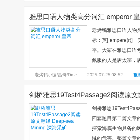
雅思口语人物类高分词汇 emperor 
老烤鸭雅思口语人物类高分
标：英[ˈempərə(r)
平。大家在雅思口语
佩服的人是唐太宗，唐
老烤鸭小编/昌哥/Dale
2025-07-25
08:52
雅
物类词汇
剑桥雅思19Test4Passage2阅读原文翻
剑桥雅思19Test4Pas
四套题目第二篇文章
探索海底生物具备的
域的危害。整篇文章的