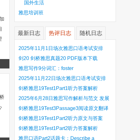
国外生活
雅思培训班
加
相
最新日志
热评日志
随机日志
望
2025年11月1日场次雅思口语考试安排
剑20 剑桥雅思真题20 PDF版本下载
Read
雅思写作9分词汇：foster
more
2025年11月22日场次雅思口语考试安排
剑桥雅思19Test1Part1听力答案解析
剑桥
Hinchingbrooke Country Park
2025年6月28日雅思写作解析与范文 发展
心
旅游业 手把手带你写高分范文
剑桥雅思19Test3Passage3阅读原文翻译
Is the era of artificial speech translation
剑桥雅思19Test1Part2听力原文与答案
upon us 人工智能语言翻译
Stanthorpe Twinning Association
剑桥雅思19Test1Part2听力答案解析
Stanthorpe Twinning Association
雅思口语Part2话题卡：Describe a