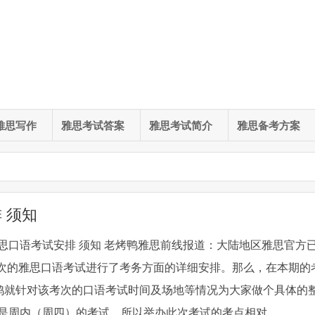
雅思写作
雅思考试答案
雅思考试简介
雅思备考方案
 须知
次雅思口语考试安排 须知 老烤鸭雅思前线报道：大陆地区雅思官方
场次的雅思口语考试进行了考务方面的详细安排。那么，在本期的
鸭就针对该考次的口语考试时间及场地等情况为大家做个具体的
次是周内（周四）的考试，所以举办此次考试的考点相对 ...