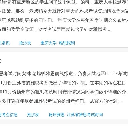
策详情 有重庆地区的学生问了这个问题。的确，重庆大学也颁布
的政策。那么，老烤鸭今天就针对重大的雅思考试资助情况为大
望可以帮助到更多的同学们。 重庆大学在每年春季学期会公布针
面的奖学金政策，这类考试里面就包含了针对雅思考 ...
思常识
抢沙发
重庆大学
,
雅思报销
排
雅思考试时间安排 老烤鸭雅思前线报道，负责大陆地区IELTS考试
11月份江苏省的雅思考务做出了详细的计划。在本期的考点栏目
年11月份扬州市的雅思考试时间安排情况为同学们做个详细的介
多打算在年底参加雅思考试的扬州烤鸭们。 从官方的计划 ...
思考点信息
抢沙发
扬州雅思
,
江苏省雅思考试时间