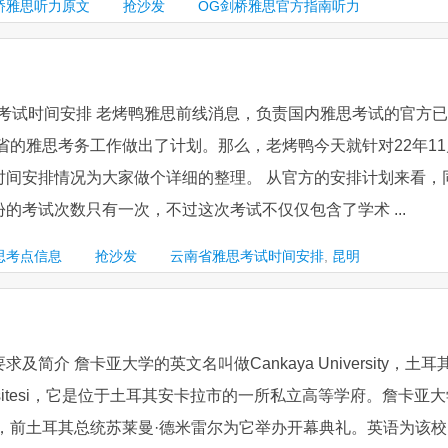
桥雅思听力原文
抢沙发
OG剑桥雅思官方指南听力
雅思考试时间安排 老烤鸭雅思前线消息，负责国内雅思考试的官方已
南省的雅思考务工作做出了计划。那么，老烤鸭今天就针对22年11
时间安排情况为大家做个详细的整理。 从官方的安排计划来看，
的考试次数只有一次，不过这次考试不仅仅包含了学术 ...
思考点信息
抢沙发
云南省雅思考试时间安排
,
昆明
简介 詹卡亚大学的英文名叫做Cankaya University，土耳
iversitesi，它是位于土耳其安卡拉市的一所私立高等学府。詹卡亚
年，前土耳其总统苏莱曼·德米雷尔为它举办开幕典礼。英语为该校