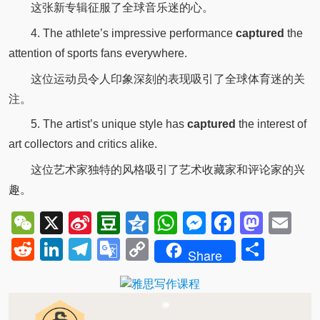
这张新专辑征服了全球音乐迷的心。
4. The athlete’s impressive performance
captured
the
attention of sports fans everywhere.
这位运动员令人印象深刻的表现吸引了全球体育迷的关
注。
5. The artist’s unique style has
captured
the interest of
art collectors and critics alike.
这位艺术家独特的风格吸引了艺术收藏家和评论家的兴
趣。
WeChat
X
Sina
Douban
Qzone
WhatsApp
Messenger
Facebo
Mast
Em
Weibo
Reddit
LinkedIn
Telegram
Google
Copy
Shar
Share
Translate
Link