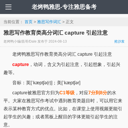
老烤鸭雅思-专注雅思备考
当前位置：
首页
>
雅思写作词汇
> 正文
雅思写作教育类高分词汇 capture 引起注意
老烤鸭小编/昌哥/Dale
发布于
2024-08-13
抢沙发
老烤鸭雅思写作教育类高分词汇 capture 引起注意
capture
，动词，含义为引起注意，引起想象，引起兴
趣等。
音标：英[ˈkæptʃə(r)]；美[ˈkæptʃər]
capture被雅思官方归为
C1等级
，对应
7分到8分
的水
平。大家在雅思写作考试中遇到教育类题目时，可以用它来
表示某种教育方式的优点。比如，在课堂上使用视频更能引
起学生的兴趣；或者黑板上醒目的字体更能引起学生的注
意。