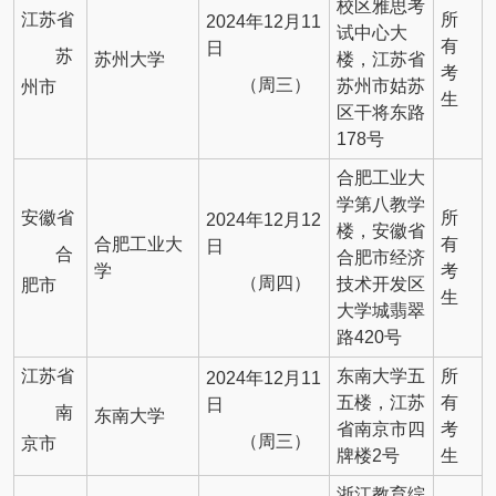
校区雅思考
江苏省
所
2024年12月11
试中心大
有
日
苏
苏州大学
楼，江苏省
考
（周三）
苏州市姑苏
州市
生
区干将东路
178号
合肥工业大
学第八教学
安徽省
所
2024年12月12
楼，安徽省
合肥工业大
有
日
合
合肥市经济
学
考
（周四）
技术开发区
肥市
生
大学城翡翠
路420号
江苏省
东南大学五
所
2024年12月11
五楼，江苏
有
日
南
东南大学
省南京市四
考
（周三）
京市
牌楼2号
生
浙江教育综