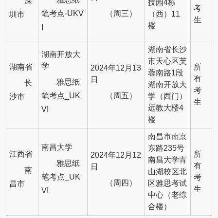
深
技园4栋
考
笔考点-UKV
（周三）
（西）11
圳市
生
楼
I
湖南省长沙
湖南开放大
市天心区芙
学
湖南省
所
2024年12月13
蓉南路1段
有
日
雅思纸
长
湖南开放大
考
笔考点_UK
（周五）
学（西门）
沙市
生
远教大楼4
VI
楼
南昌市南京
南昌大学
东路235号
江西省
所
2024年12月12
南昌大学青
雅思纸
有
日
南
山湖校区北
笔考点_UK
考
（周四）
区雅思考试
昌市
生
VI
中心（老综
合楼）