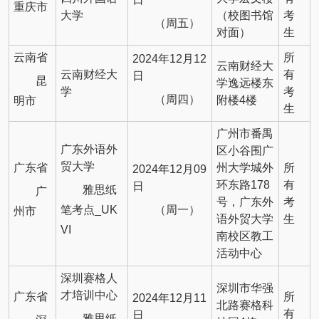
重庆市
大学
（校图书馆
考
（周五）
对面）
生
云南省
所
2024年12月12
云南财经大
云南财经大
有
日
昆
学逸远楼东
学
考
（周四）
附楼4楼
明市
生
广州市番禺
广东外语外
区小谷围广
贸大学
广东省
州大学城外
所
2024年12月09
环东路178
有
日
雅思纸
广
号，广东外
考
笔考点_UK
（周一）
州市
语外贸大学
生
VI
南校区教工
活动中心
深圳赛格人
深圳市华强
才培训中心
广东省
所
2024年12月11
北路赛格科
有
日
雅思纸