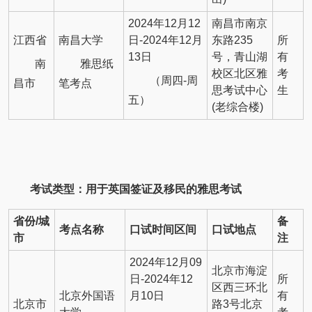
2024年12月12
南昌市南京
江西省
南昌大学
日-2024年12月
东路235
所
13日
号，青山湖
有
南
雅思纸
校区北区雅
考
（周四-周
昌市
笔考点
思考试中心
生
五）
(老综合楼)
考试类型：用于英国签证及移民的雅思考试
省份
/城
备
考点名称
口试时间区间
口试地点
市
注
2024年12月09
北京市海淀
日-2024年12
所
区西三环北
北京外国语
月10日
有
北京市
路3号北京