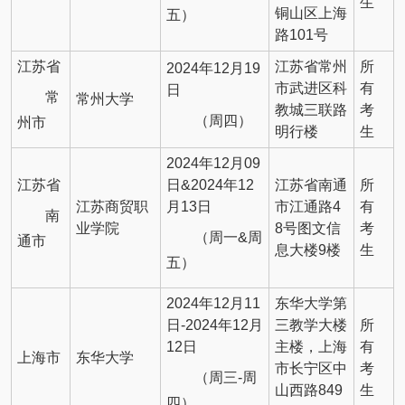
生
铜山区上海
五）
路101号
江苏省
江苏省常州
所
2024年12月19
市武进区科
有
日
常
常州大学
教城三联路
考
（周四）
州市
明行楼
生
2024年12月09
江苏省
日&2024年12
江苏省南通
所
江苏商贸职
月13日
市江通路4
有
南
业学院
8号图文信
考
（周一&周
通市
息大楼9楼
生
五）
2024年12月11
东华大学第
日-2024年12月
三教学大楼
所
12日
主楼，上海
有
上海市
东华大学
市长宁区中
考
（周三-周
山西路849
生
四）