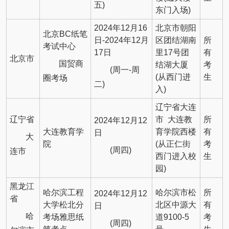
五)
东门入场)
2024年12月16
北京市朝阳
北京BC纸笔
日-2024年12月
区团结湖南
所
考试中心
17日
里17号团
有
北京市
国贸商
结湖大厦
考
(周一-周
(从西门进
生
圈考场
二)
入)
辽宁省大连
辽宁省
市 大连教
所
2024年12月12
大连教育学
育学院西楼
有
日
大
院
(从正仁街
考
(周四)
连市
西门进入校
生
园)
黑龙江
哈尔滨工程
哈尔滨市松
所
2024年12月12
省
大学松北分
北区中源大
有
日
哈
考场雅思纸
道9100-5
考
(周四)