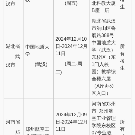
(周五)
北科教大厦
汉市
生
B座二层
湖北省武汉
市洪山区鲁
磨路388号
2024年12月10
中国地质大
湖北省
日-2024年12月
所
中国地质大
学（武汉）
11日
有
学
武
东校区（东
考
(周二-周
(武汉)
1门入校
汉市
生
园）教学综
三)
合楼六层
（A座办公
区入口）
河南省郑州
市 郑州航
2024年12月09
空工业管理
河南省
日-2024年12月
所
学院东校区
郑州航空工
11日
有
郑
07专业教