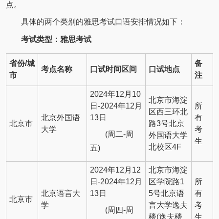
点。
具体的两个类别的雅思考试口语安排情况如下：
考试类型：雅思考试
省份
/城
备
考点名称
口试时间区间
口试地点
市
注
2024年12月10
北京市海淀
日-2024年12月
所
区西三环北
北京外国语
13日
有
北京市
路3号北京
大学
考
(周二-周
外国语大学
生
北校区4F
五)
2024年12月12
北京市海淀
日-2024年12月
区学院路1
所
北京语言大
13日
5号北京语
有
北京市
学
言大学逸夫
考
(周四-周
楼(逸夫楼
生