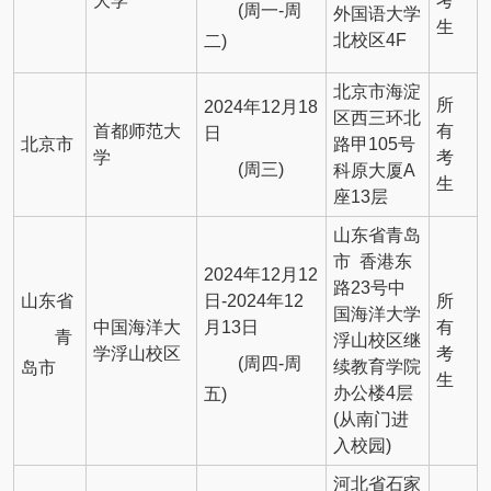
大学
考
(周一-周
外国语大学
生
北校区4F
二)
北京市海淀
所
2024年12月18
区西三环北
首都师范大
有
日
北京市
路甲105号
学
考
(周三)
科原大厦A
生
座13层
山东省青岛
市 香港东
2024年12月12
路23号中
山东省
日-2024年12
所
国海洋大学
中国海洋大
月13日
有
青
浮山校区继
学浮山校区
考
(周四-周
续教育学院
岛市
生
办公楼4层
五)
(从南门进
入校园)
河北省石家