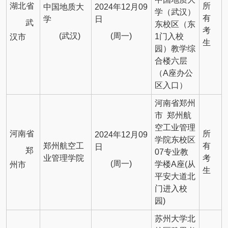
湖北省
所
中国地质大
2024年12月09
学（武汉）
有
学
日
武
东校区（东
考
(武汉)
(周一)
1门入校
汉市
生
园）教学综
合楼六层
（A座办公
区入口）
河南省郑州
市 郑州航
空工业管理
河南省
所
2024年12月09
学院东校区
郑州航空工
有
日
郑
07专业教
业管理学院
考
(周一)
学楼A座(从
州市
生
平安大道北
门进入校
园)
苏州大学北