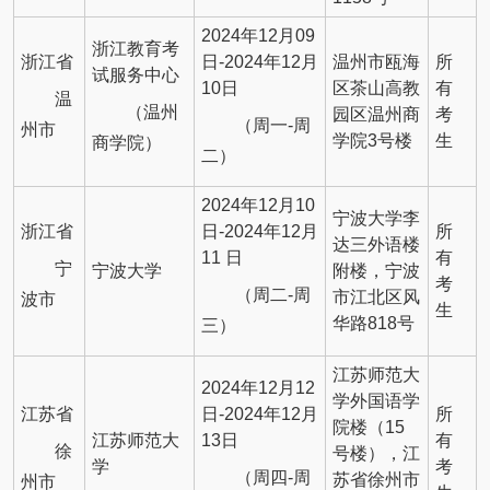
2024年12月09
浙江教育考
浙江省
日-2024年12月
温州市瓯海
所
试服务中心
10日
区茶山高教
有
温
（温州
园区温州商
考
（周一-周
州市
学院3号楼
生
商学院）
二）
2024年12月10
宁波大学李
浙江省
日-2024年12月
所
达三外语楼
11 日
有
宁
宁波大学
附楼，宁波
考
（周二-周
市江北区风
波市
生
华路818号
三）
江苏师范大
2024年12月12
学外国语学
江苏省
日-2024年12月
所
院楼（15
江苏师范大
13日
有
徐
号楼），江
学
考
（周四-周
苏省徐州市
州市