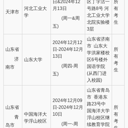
日&2024年12
区丁字沽一
所
河北工业大
月13日
号路8号 河
有
天津市
学
北工业大学
考
(周一&周
北院实验楼
生
五)
3层
山东省济南
2024年12月12
市 山东大
山东省
日-2024年12月
所
学洪家楼校
13日
有
济
山东大学
区6号楼外
考
(周四-周
国语学院
南市
生
(从西门进
五)
入校园)
山东省青岛
市 香港东
2024年12月09
路23号中
山东省
日-2024年12月
所
国海洋大学
中国海洋大
10日
有
青
浮山校区继
学浮山校区
考
(周一-周
续教育学院
岛市
生