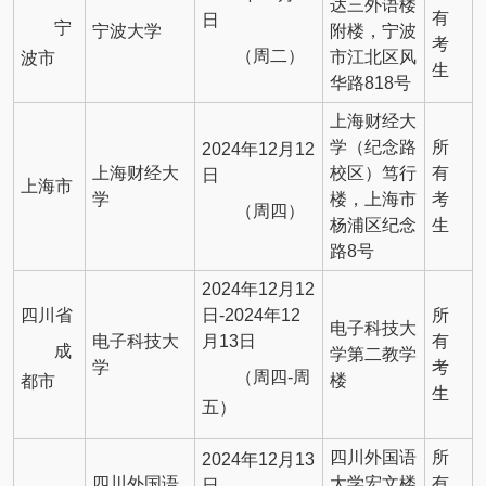
达三外语楼
有
日
宁
宁波大学
附楼，宁波
考
（周二）
市江北区风
波市
生
华路818号
上海财经大
学（纪念路
所
2024年12月12
上海财经大
校区）笃行
有
日
上海市
学
楼，上海市
考
（周四）
杨浦区纪念
生
路8号
2024年12月12
四川省
日-2024年12
所
电子科技大
电子科技大
月13日
有
成
学第二教学
学
考
（周四-周
楼
都市
生
五）
四川外国语
所
2024年12月13
四川外国语
大学宏文楼
有
日