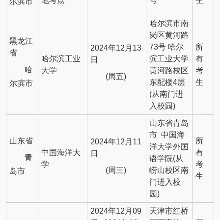
笔考点
号
生
尔滨市
哈尔滨市南
岗区黄河路
黑龙江
73号 哈尔
所
2024年12月13
省
哈尔滨工业
滨工业大学
有
日
哈
大学
黄河路校区
考
(周五)
东配楼4层
生
尔滨市
(从南门进
入校园)
山东省青岛
市 中国海
山东省
所
2024年12月11
洋大学外国
中国海洋大
有
日
青
语学院(从
学
考
(周三)
崂山校区南
岛市
生
门进入校
园)
2024年12月09
天津市红桥