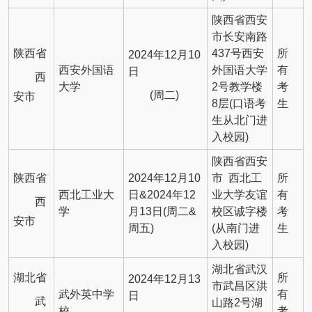
陕西省西安
市长安南路
陕西省
437号西安
所
2024年12月10
西安外国语
外国语大学
有
日
西
大学
2号教学楼
考
(周二)
安市
8层(口语考
生
生从北门进
入校园)
陕西省西安
陕西省
2024年12月10
市 西北工
所
西北工业大
日&2024年12
业大学友谊
有
西
学
月13日(周二&
校区诚字楼
考
安市
周五)
(从南门进
生
入校园)
湖北省武汉
湖北省
所
2024年12月13
市武昌区洪
武外英中学
有
日
武
山路2号湖
校
考