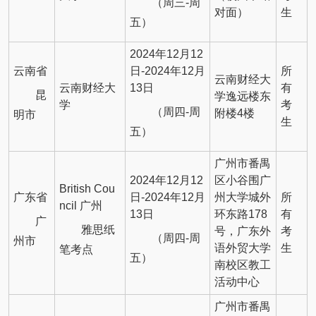
（周三-周
对面）
生
五）
2024年12月12
云南省
日-2024年12月
所
云南财经大
云南财经大
13日
有
昆
学逸远楼东
学
考
（周四-周
附楼4楼
明市
生
五）
广州市番禺
2024年12月12
区小谷围广
British Cou
广东省
日-2024年12月
州大学城外
所
ncil 广州
13日
环东路178
有
广
雅思纸
号，广东外
考
（周四-周
州市
语外贸大学
生
笔考点
五）
南校区教工
活动中心
广州市番禺