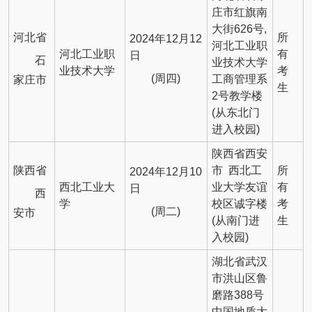
庄市红旗南
大街626号,
河北省
所
2024年12月12
河北工业职
河北工业职
有
日
石
业技术大学
业技术大学
考
(周四)
工商管理系
家庄市
生
2号教学楼
(从东北门
进入校园)
陕西省西安
陕西省
市 西北工
所
2024年12月10
西北工业大
业大学友谊
有
日
西
学
校区诚字楼
考
(周二)
安市
(从南门进
生
入校园)
湖北省武汉
市洪山区鲁
磨路388号
中国地质大