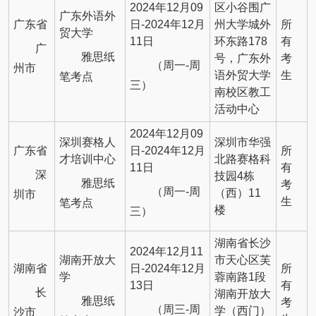
2024年12月09
区小谷围广
广东外语外
广东省
日-2024年12月
州大学城外
所
贸大学
11日
环东路178
有
广
雅思纸
号，广东外
考
（周一-周
州市
语外贸大学
生
笔考点
三）
南校区教工
活动中心
2024年12月09
深圳赛格人
深圳市华强
广东省
日-2024年12月
所
才培训中心
北路赛格科
11日
有
深
技园4栋
雅思纸
考
（周一-周
（西）11
圳市
生
笔考点
楼
三）
湖南省长沙
2024年12月11
湖南开放大
市天心区芙
湖南省
日-2024年12月
所
学
蓉南路1段
13日
有
长
湖南开放大
雅思纸
考
（周三-周
学（西门）
沙市