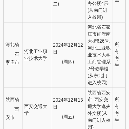
办公楼4层
二)
(从南门进
入校园)
河北省石家
庄市红旗南
大街626号,
河北省
所
2024年12月12
河北工业职
河北工业职
有
日
石
业技术大学
业技术大学
考
(周四)
工商管理系
家庄市
生
2号教学楼
(从东北门
进入校园)
陕西省西安
陕西省
市 西安交
所
2024年12月13
西安交通大
通大学逸夫
有
日
西
学
外文楼(从
考
(周五)
安市
南门进入校
生
园)