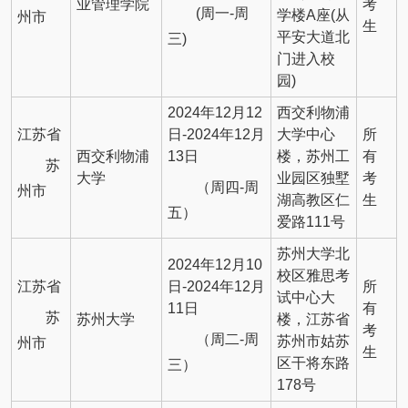
业管理学院
考
(周一-周
学楼A座(从
州市
生
平安大道北
三)
门进入校
园)
2024年12月12
西交利物浦
江苏省
日-2024年12月
大学中心
所
西交利物浦
13日
楼，苏州工
有
苏
大学
业园区独墅
考
（周四-周
州市
湖高教区仁
生
五）
爱路111号
苏州大学北
2024年12月10
校区雅思考
江苏省
日-2024年12月
所
试中心大
11日
有
苏
苏州大学
楼，江苏省
考
（周二-周
苏州市姑苏
州市
生
区干将东路
三）
178号