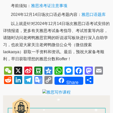
考前须知：
雅思准考证注意事项
2024年12月14日场次口语必考题内容：
雅思口语题库
以上就是针对2024年12月14日场次雅思口语考试安排的
详情报道，更多有关雅思考试备考指导、考试答案等内容，
请随时访问老烤鸭雅思官网的听说读写板块进行深入自助学
习，也欢迎大家关注老烤鸭微信公众号（微信搜索
laokaoya）获取一手资料和资讯。最后，预祝大家备考顺
利，早日获取理想的雅思分数和offer！
WeChat
X
Sina
Douban
Qzone
WhatsApp
Messenger
Facebo
Mast
Em
Weibo
Reddit
LinkedIn
Telegram
Google
Copy
Shar
Share
Translate
Link