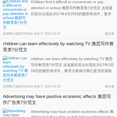
Children find it difficult to concentrate or pay
attention in school 雅思写作教育类7分范文 这道题
目首次出现在2017年4月29日的雅思考试中，要求
大家探讨孩子难以集中注意力的原因与解决方案。
大体而言，我们可以从以下几个角度切入：手机、
电脑等干扰太多，课堂内容不够有趣，课程设置超
老烤鸭小编/昌哥/Dale
发布于
2024-02-07
抢沙发
出当前水平，没有意识到学 ...
children can learn effectively by watching TV 雅思写作教
育类7分范文
children can learn effectively by watching TV 雅思
写作教育类7分范文 这道题目首次出现在2017年3月
18日的雅思考试中，要求大家探讨我们是否应该鼓
励孩子看电视。一方面，看电视确实能够开拓孩子
的视野，让他们了解到日常生活中接触不到的东
老烤鸭小编/昌哥/Dale
发布于
2024-02-03
抢沙发
西；但另一方面，长时间看电视会影响其视力，耽
误其运动，让他们无暇跟小伙 ...
Advertising may have positive economic effects 雅思写
作广告类7分范文
Advertising may have positive economic effects 雅