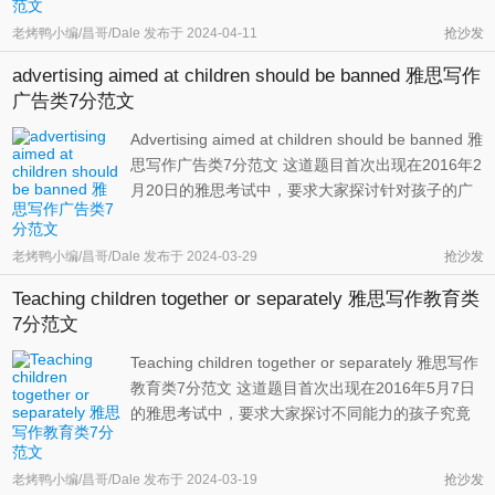
罪刑一致上；而如果认为不应该，则可以从青少年
老烤鸭小编/昌哥/Dale
发布于
2024-04-11
抢沙发
的无限可能和目前认知能力有限入手 ...
advertising aimed at children should be banned 雅思写作
广告类7分范文
Advertising aimed at children should be banned 雅
思写作广告类7分范文 这道题目首次出现在2016年2
月20日的雅思考试中，要求大家探讨针对孩子的广
告是否应该禁止。同意的话，我们可以聊聊广告中
蕴含的不良内容（如垃圾食品、碳酸饮料等），以
老烤鸭小编/昌哥/Dale
发布于
2024-03-29
抢沙发
及孩子缺乏独立的判断能力，更容易受到影响。不
同意的话，我们可以说说广告 ...
Teaching children together or separately 雅思写作教育类
7分范文
Teaching children together or separately 雅思写作
教育类7分范文 这道题目首次出现在2016年5月7日
的雅思考试中，要求大家探讨不同能力的孩子究竟
是应该放在一起接受教育，还是分开对待。前者可
以创造出你追我赶的氛围，而后者则能够根据孩子
老烤鸭小编/昌哥/Dale
发布于
2024-03-19
抢沙发
的具体需求调整教学进度。 雅思写作大作文题目