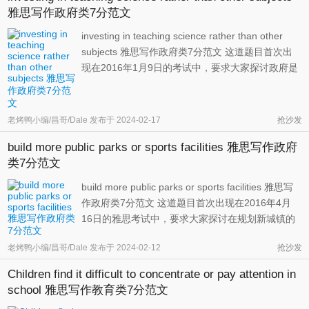
雅思写作政府类7分范文
investing in teaching science rather than other
subjects 雅思写作政府类7分范文 这道题目首次出
现在2016年1月9日的考试中，要求大家探讨政府是
否应该把钱投入到自然科学课程中，以更好地帮助
国家进步。一般来说，这道题采用折衷的立场会更
好写一些。也就是说，我们一方面承认自然科学，
老烤鸭小编/昌哥/Dale
发布于
2024-02-17
抢沙发
如数学、工程、物理等对经济 ...
build more public parks or sports facilities 雅思写作政府
类7分范文
build more public parks or sports facilities 雅思写
作政府类7分范文 这道题目首次出现在2016年4月
16日的雅思考试中，要求大家探讨在规划新城镇的
时候，要不要建造更多的公园和运动设施，而不是
老烤鸭小编/昌哥/Dale
发布于
2024-02-12
抢沙发
商场。前者自然能丰富人们的业余生活，但后者对
于拉动经济、方便购物也是至关重要的。 雅思写作
Children find it difficult to concentrate or pay attention in
大作文题目 When new towns ...
school 雅思写作教育类7分范文