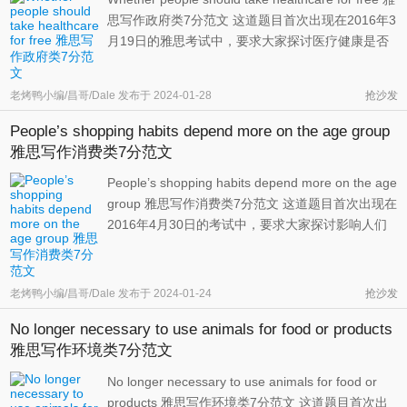
思写作政府类7分范文 这道题目首次出现在2016年3
月19日的雅思考试中，要求大家探讨医疗健康是否
应该免费。一方面，免费医疗确实能够延长整个社
会的平均寿命，提升幸福度；但另一方面，这种举
老烤鸭小编/昌哥/Dale
发布于
2024-01-28
抢沙发
措也会给政府财政带来沉重的压力，使其削减其他
方面的支出。 雅思写作大作 ...
People’s shopping habits depend more on the age group
雅思写作消费类7分范文
People’s shopping habits depend more on the age
group 雅思写作消费类7分范文 这道题目首次出现在
2016年4月30日的考试中，要求大家探讨影响人们
购物行为的因素。诚然，年龄会影响消费者的购物
习惯，但除此之外，其他因素也很重要，比如性
格、爱好、经济状况等。 雅思写作大作文题目
老烤鸭小编/昌哥/Dale
发布于
2024-01-24
抢沙发
People’s shopping habits ...
No longer necessary to use animals for food or products
雅思写作环境类7分范文
No longer necessary to use animals for food or
products 雅思写作环境类7分范文 这道题目首次出