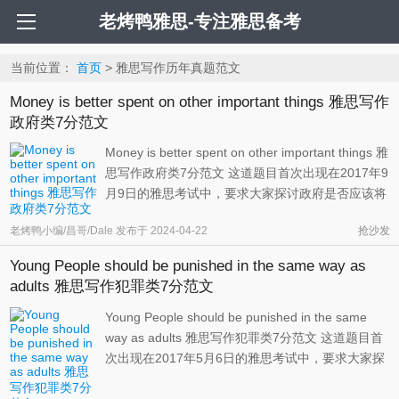
老烤鸭雅思-专注雅思备考
当前位置：
首页
> 雅思写作历年真题范文
Money is better spent on other important things 雅思写作
政府类7分范文
Money is better spent on other important things 雅
思写作政府类7分范文 这道题目首次出现在2017年9
月9日的雅思考试中，要求大家探讨政府是否应该将
资助艺术家的钱用于其他方面。我们在论证过程中
老烤鸭小编/昌哥/Dale
发布于
2024-04-22
抢沙发
可以强调一下艺术能够推动社会的经济发展，并丰
富一个国家的文化。因此其补助资金不应该被挪作
Young People should be punished in the same way as
他用。 雅思写作大作文题 ...
adults 雅思写作犯罪类7分范文
Young People should be punished in the same
way as adults 雅思写作犯罪类7分范文 这道题目首
次出现在2017年5月6日的雅思考试中，要求大家探
讨青少年罪犯是否应该与成年罪犯接受同样的惩
罚。如果大家认为应该，那么可以将论证重点放在