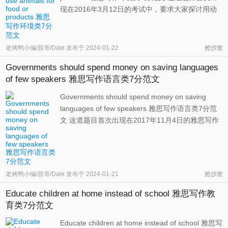
现在2016年3月12日的考试中，要求大家探讨用动
物充当食物或者生产物品是否仍然必要。一方面，
我们得看到科技进步确实使动物在日常生活中的重
要性降低，但另一方面，就当前而言，讨论完全放
老烤鸭小编/昌哥/Dale
发布于
2024-01-22
抢沙发
弃动物还为时过早。 雅思写作大 ...
Governments should spend money on saving languages
of few speakers 雅思写作语言类7分范文
Governments should spend money on saving
languages of few speakers 雅思写作语言类7分范
文 这道题目首次出现在2017年11月4日的雅思写作
考试中，要求大家探讨政府是否应该花钱拯救濒临
消失的语言。支持一方可以强调语言不仅是一种沟
通工具，而且还承载着一个地区的文化。反对一方
可以着重论证拯救行为的无效性，以及 ...
老烤鸭小编/昌哥/Dale
发布于
2024-01-21
抢沙发
Educate children at home instead of school 雅思写作教
育类7分范文
Educate children at home instead of school 雅思写