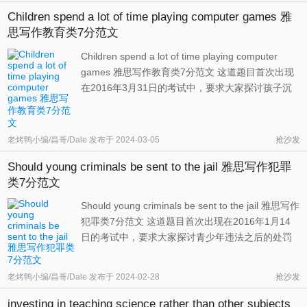
Some people think teaching ...
Children spend a lot of time playing computer games 雅
思写作教育类7分范文
Children spend a lot of time playing computer
games 雅思写作教育类7分范文 这道题目首次出现
在2016年3月31日的考试中，要求大家探讨孩子沉
迷游戏，忽略运动的好坏。一方面，玩游戏确实有
助于促进孩子的认知发展，同时帮助他们熟悉计算
机这一重要的生产工具。但另一方面，我们也要看
老烤鸭小编/昌哥/Dale
发布于
2024-03-05
抢沙发
到，缺乏运动会引发肥胖等健康问 ...
Should young criminals be sent to the jail 雅思写作犯罪
类7分范文
Should young criminals be sent to the jail 雅思写作
犯罪类7分范文 这道题目首次出现在2016年1月14
日的考试中，要求大家探讨青少年违法之后的处罚
问题。持强硬立场的同学可以着重阐述刑罚与犯罪
事实应该对应，或者强调如今的青少年无论是思想
老烤鸭小编/昌哥/Dale
发布于
2024-02-28
抢沙发
上还是心理上都要早熟很多。而主张宽松立场的同
学则可以将论述重点放在青少 ...
investing in teaching science rather than other subjects