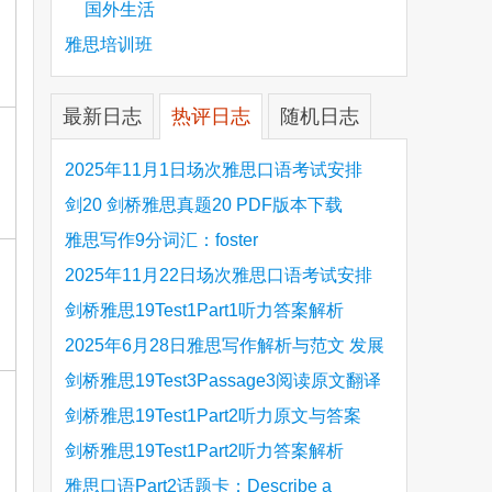
国外生活
雅思培训班
最新日志
热评日志
随机日志
2025年11月1日场次雅思口语考试安排
剑20 剑桥雅思真题20 PDF版本下载
雅思写作9分词汇：foster
2025年11月22日场次雅思口语考试安排
剑桥雅思19Test1Part1听力答案解析
Hinchingbrooke Country Park
2025年6月28日雅思写作解析与范文 发展
旅游业 手把手带你写高分范文
剑桥雅思19Test3Passage3阅读原文翻译
Is the era of artificial speech translation
剑桥雅思19Test1Part2听力原文与答案
upon us 人工智能语言翻译
Stanthorpe Twinning Association
剑桥雅思19Test1Part2听力答案解析
Stanthorpe Twinning Association
雅思口语Part2话题卡：Describe a