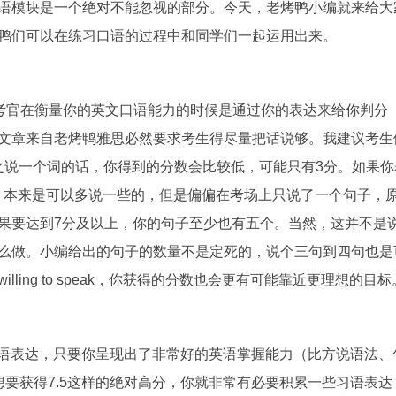
语模块是一个绝对不能忽视的部分。今天，老烤鸭小编就来给大
鸭们可以在练习口语的过程中和同学们一起运用出来。
要多说。考官在衡量你的英文口语能力的时候是通过你的表达来给你判分
文章来自老烤鸭雅思必然要求考生得尽量把话说够。我建议考生
如果你之说一个词的话，你得到的分数会比较低，可能只有3分。如果你
想，本来是可以多说一些的，但是偏偏在考场上只说了一个句子，
果要达到7分及以上，你的句子至少也有五个。当然，这并不是
么做。小编给出的句子的数量不是定死的，说个三句到四句也是
ing to speak，你获得的分数也会更有可能靠近更理想的目标
用习语表达，只要你呈现出了非常好的英语掌握能力（比方说语法、
要获得7.5这样的绝对高分，你就非常有必要积累一些习语表达