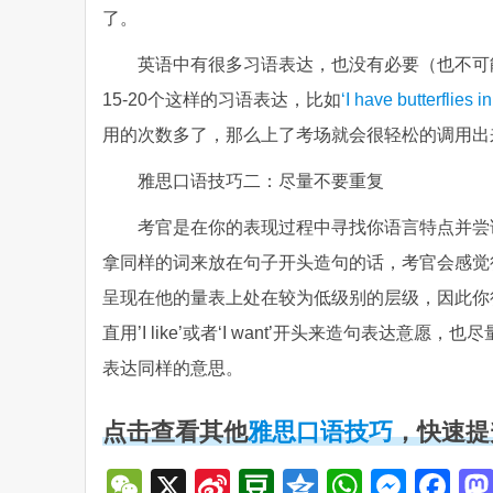
了。
英语中有很多习语表达，也没有必要（也不可
15-20个这样的习语表达，比如
‘I have butterfl
用的次数多了，那么上了考场就会很轻松的调用出
雅思口语技巧二：尽量不要重复
考官是在你的表现过程中寻找你语言特点并尝
拿同样的词来放在句子开头造句的话，考官会感觉
呈现在他的量表上处在较为低级别的层级，因此你
直用’I like’或者‘I want’开头来造句表达意愿
表达同样的意思。
点击查看其他
雅思口语技巧
，快速提
WeChat
X
Sina
Douban
Qzone
WhatsA
Mess
Fa