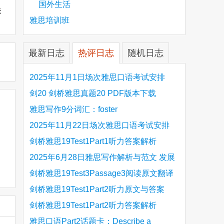
国外生活
未
雅思培训班
最新日志
热评日志
随机日志
2025年11月1日场次雅思口语考试安排
剑20 剑桥雅思真题20 PDF版本下载
雅思写作9分词汇：foster
2025年11月22日场次雅思口语考试安排
剑桥雅思19Test1Part1听力答案解析
Hinchingbrooke Country Park
2025年6月28日雅思写作解析与范文 发展
旅游业 手把手带你写高分范文
剑桥雅思19Test3Passage3阅读原文翻译
Is the era of artificial speech translation
剑桥雅思19Test1Part2听力原文与答案
upon us 人工智能语言翻译
Stanthorpe Twinning Association
剑桥雅思19Test1Part2听力答案解析
Stanthorpe Twinning Association
雅思口语Part2话题卡：Describe a