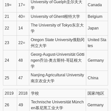
University of Guelph圭尔夫大
19=
17=
Canada
学
21
40=
University of Ghent根特大学
Belgium
The University of Tokyo东京大
22
14
Japan
学
Oregon State University俄勒冈
United Sta
23
22=
州立大学
tes
Georg-August-Universität Götti
24
48
ngen乔治-奥古斯特-哥廷根大
Germany
学
Nanjing Agricultural University
25
47
China
南京农业大学
2019
2018
学校
国家/地区
Technische Universität Münch
26
49
Germany
en慕尼黑工业大学