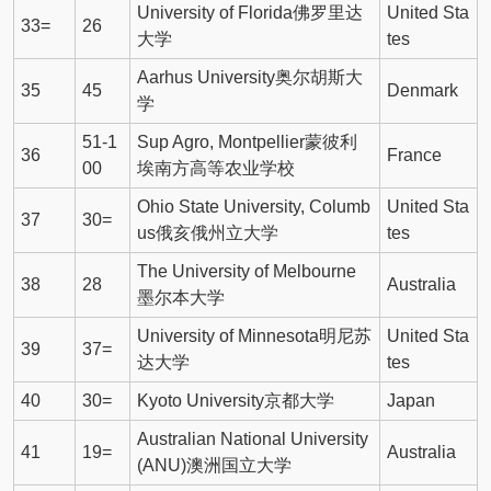
University of Florida佛罗里达
United Sta
33=
26
大学
tes
Aarhus University奥尔胡斯大
35
45
Denmark
学
51-1
Sup Agro, Montpellier蒙彼利
36
France
00
埃南方高等农业学校
Ohio State University, Columb
United Sta
37
30=
us俄亥俄州立大学
tes
The University of Melbourne
38
28
Australia
墨尔本大学
University of Minnesota明尼苏
United Sta
39
37=
达大学
tes
40
30=
Kyoto University京都大学
Japan
Australian National University
41
19=
Australia
(ANU)澳洲国立大学