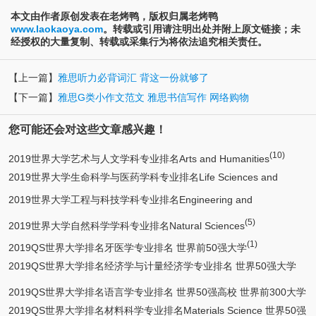
本文由作者原创发表在老烤鸭，版权归属老烤鸭
www.laokaoya.com
。转载或引用请注明出处并附上原文链接；未
经授权的大量复制、转载或采集行为将依法追究相关责任。
【上一篇】
雅思听力必背词汇 背这一份就够了
【下一篇】
雅思G类小作文范文 雅思书信写作 网络购物
您可能还会对这些文章感兴趣！
(10)
2019世界大学艺术与人文学科专业排名Arts and Humanities
2019世界大学生命科学与医药学科专业排名Life Sciences and
2019世界大学工程与科技学科专业排名Engineering and
(7)
Medicine
(6)
(5)
Technology
2019世界大学自然科学学科专业排名Natural Sciences
(1)
2019QS世界大学排名牙医学专业排名 世界前50强大学
2019QS世界大学排名经济学与计量经济学专业排名 世界50强大学
世界前500高校
2019QS世界大学排名语言学专业排名 世界50强高校 世界前300大学
2019QS世界大学排名材料科学专业排名Materials Science 世界50强