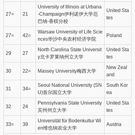
University of Illinois at Urbana
United Sta
27=
21
-Champaign伊利诺伊大学厄
tes
巴纳-香槟分校
Warsaw University of Life Scie
27=
42=
Poland
nces华沙中央农村经济学院
North Carolina State Universit
United Sta
29
27
y北卡罗莱纳州立大学
tes
New Zeal
30
22=
Massey University梅西大学
and
Seoul National University (SN
South Kor
31
34=
U)首尔国立大学
ea
Pennsylvania State University
United Sta
32
24
宾州州立大学
tes
Universität für Bodenkultur Wi
33=
39
Austria
en维也纳农业大学