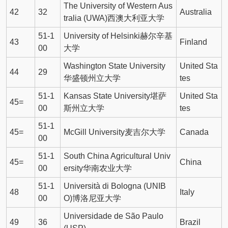
The University of Western Aus
42
32
Australia
tralia (UWA)西澳大利亚大学
51-1
University of Helsinki赫尔辛基
43
Finland
00
大学
Washington State University
United Sta
44
29
华盛顿州立大学
tes
51-1
Kansas State University堪萨
United Sta
45=
00
斯州立大学
tes
51-1
45=
McGill University麦吉尔大学
Canada
00
51-1
South China Agricultural Univ
45=
China
00
ersity华南农业大学
51-1
Università di Bologna (UNIB
48
Italy
00
O)博洛尼亚大学
Universidade de São Paulo
49
36
Brazil