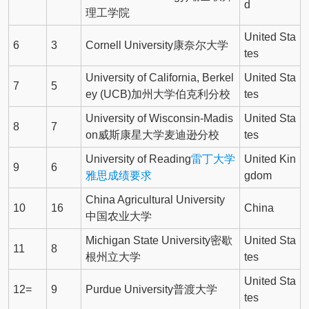
d
理工学院
United Sta
6
3
Cornell University康奈尔大学
tes
University of California, Berkel
United Sta
7
5
ey (UCB)加州大学伯克利分校
tes
University of Wisconsin-Madis
United Sta
8
7
on威斯康星大学麦迪逊分校
tes
University of Reading
雷丁大学
United Kin
9
6
雅思成绩要求
gdom
China Agricultural University
10
16
China
中国农业大学
Michigan State University密歇
United Sta
11
8
根州立大学
tes
United Sta
12=
9
Purdue University普渡大学
tes