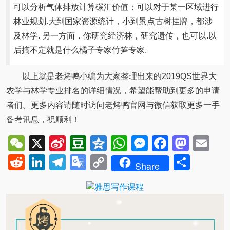
可以分析气体排放计算碳汇价值；可以对于某一区域进行
林业规划.大到国家资源统计，小到景点古树挂牌，都涉
及林学. 另一方面，你研究经济林，研究遗传，也可以.以
后搞不定就是什么橘子专家竹笋专家.
以上就是老烤鸭小编为大家整理出来的2019QS世界大
农学与林学专业排名的详细情况，希望能帮助到更多的申请
者们。更多内容请随时访问老烤鸭官网与微信获取更多一手
备考讯息，祝顺利！
WeChat
X
Sina
Douban
Qzone
WhatsApp
Messenger
Facebo
Mast
Em
Weibo
Reddit
LinkedIn
Telegram
Google
Copy
Shar
Share
Translate
Link