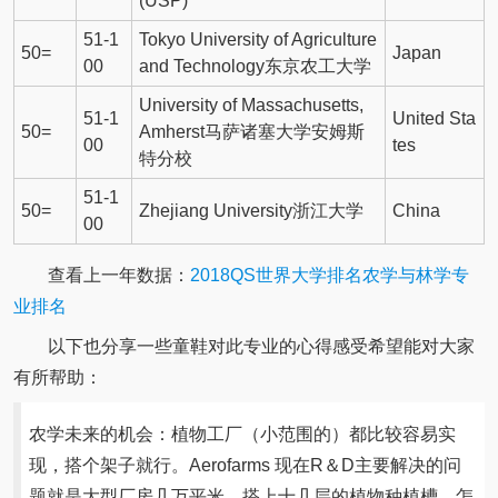
(USP)
51-1
Tokyo University of Agriculture
50=
Japan
00
and Technology东京农工大学
University of Massachusetts,
51-1
United Sta
50=
Amherst马萨诸塞大学安姆斯
00
tes
特分校
51-1
50=
Zhejiang University浙江大学
China
00
查看上一年数据：
2018QS世界大学排名农学与林学专
业排名
以下也分享一些童鞋对此专业的心得感受希望能对大家
有所帮助：
农学未来的机会：植物工厂（小范围的）都比较容易实
现，搭个架子就行。Aerofarms 现在R＆D主要解决的问
题就是大型厂房几万平米，搭上十几层的植物种植槽，怎