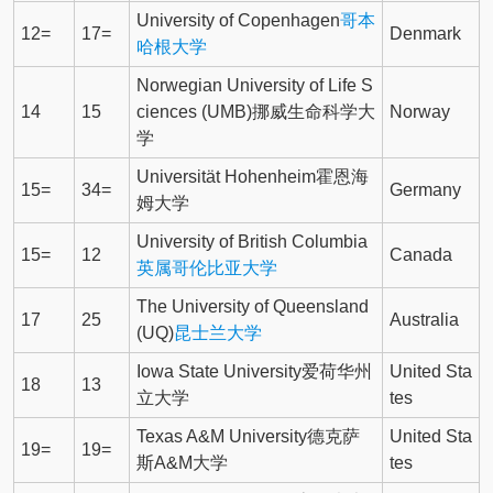
University of Copenhagen
哥本
12=
17=
Denmark
哈根大学
Norwegian University of Life S
14
15
ciences (UMB)挪威生命科学大
Norway
学
Universität Hohenheim霍恩海
15=
34=
Germany
姆大学
University of British Columbia
15=
12
Canada
英属哥伦比亚大学
The University of Queensland
17
25
Australia
(UQ)
昆士兰大学
Iowa State University爱荷华州
United Sta
18
13
立大学
tes
Texas A&M University德克萨
United Sta
19=
19=
斯A&M大学
tes