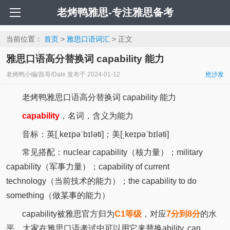
老烤鸭雅思-专注雅思备考
当前位置：
首页
>
雅思口语词汇
> 正文
雅思口语高分替换词 capability 能力
老烤鸭小编/昌哥/Dale
发布于
2024-01-12
抢沙发
老烤鸭雅思口语高分替换词 capability 能力
capability
，名词，含义为能力
音标：英[ˌkeɪpəˈbɪləti]；美[ˌkeɪpəˈbɪləti]
常见搭配：nuclear capability（核力量）；military
capability（军事力量）；capability of current
technology（当前技术的能力）；the capability to do
something（做某事的能力）
capability被雅思官方归为
C1等级
，对应
7分到8分
的水
平。大家在雅思口语考试中可以用它来替换ability, can,