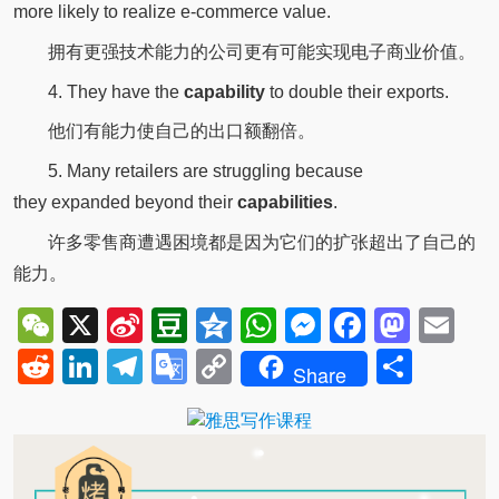
more likely to realize e-commerce value.
拥有更强技术能力的公司更有可能实现电子商业价值。
4. They have the
capability
to double their exports.
他们有能力使自己的出口额翻倍。
5. Many retailers are struggling because
they expanded beyond their
capabilities
.
许多零售商遭遇困境都是因为它们的扩张超出了自己的
能力。
WeChat
X
Sina
Douban
Qzone
WhatsApp
Messenger
Facebo
Mast
Em
Weibo
Reddit
LinkedIn
Telegram
Google
Copy
Shar
Share
Translate
Link