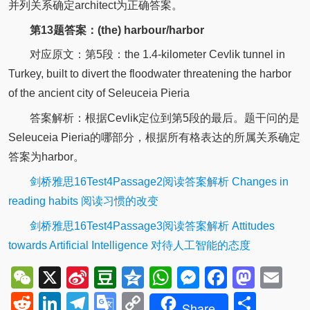
并列关系确定architect为正确答案。
第13题答案：(the) harbour/harbor
对应原文：第5段：the 1.4-kilometer Cevlik tunnel in
Turkey, built to divert the floodwater threatening the harbor
of the ancient city of Seleuceia Pieria
答案解析：根据Cevlik定位到第5段的最后。题干问的是
Seleuceia Pieria的哪部分，根据所有格表达的所属关系确定
答案为harbor。
剑桥雅思16Test4Passage2阅读答案解析 Changes in
reading habits 阅读习惯的改变
剑桥雅思16Test4Passage3阅读答案解析 Attitudes
towards Artificial Intelligence 对待人工智能的态度
WeChat
X
Sina
Douban
Qzone
WhatsApp
Messenger
Facebo
Mast
Em
Weibo
Reddit
LinkedIn
Telegram
Google
Copy
Shar
Share