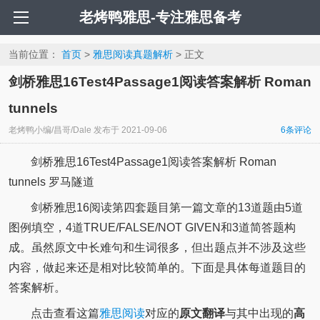
老烤鸭雅思-专注雅思备考
当前位置：
首页
>
雅思阅读真题解析
> 正文
剑桥雅思16Test4Passage1阅读答案解析 Roman
tunnels
老烤鸭小编/昌哥/Dale
发布于
2021-09-06
6
条评论
剑桥雅思16Test4Passage1阅读答案解析 Roman
tunnels 罗马隧道
剑桥雅思16阅读第四套题目第一篇文章的13道题由5道
图例填空，4道TRUE/FALSE/NOT GIVEN和3道简答题构
成。虽然原文中长难句和生词很多，但出题点并不涉及这些
内容，做起来还是相对比较简单的。下面是具体每道题目的
答案解析。
点击查看这篇
雅思阅读
对应的
原文翻译
与其中出现的
高