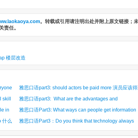
ww.laokaoya.com
。转载或引用请注明出处并附上原文链接；
关责任。
p 楼层改造
eryone
雅思口语part3: should actors be paid more 演员应该
skill
雅思口语part3: What are the advantages and
3)
(3)
更多报酬吗
是什么？
e in
disadvantages of private transport? 私人交通工具的
雅思口语Part3: What ways can people get information
诉的服务或
 do 什么
雅思口语Part3：Do you think that technology always
(2)
(2)
势在哪？
these days 当今人们如何获取信息
has positive effects? 你认为科技永远都有好的影响吗