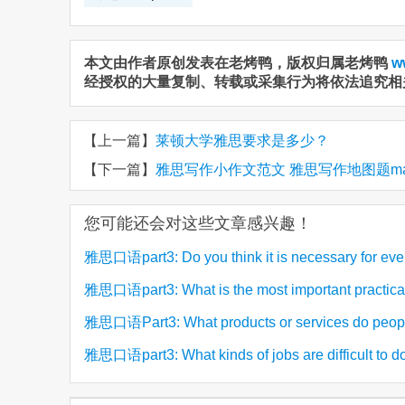
本文由作者原创发表在老烤鸭，版权归属老烤鸭
w
经授权的大量复制、转载或采集行为将依法追究相
【上一篇】
莱顿大学雅思要求是多少？
【下一篇】
雅思写作小作文范文 雅思写作地图题ma
您可能还会对这些文章感兴趣！
雅思口语part3: Do you think it is necessary for ev
雅思口语part3: What is the most important practical 
(
to learn to swim? 你认为每个人都有必要学游泳吗
in modern society? 现代社会最重要的实用技能
雅思口语Part3: What products or services do peopl
your country like to complain about 容易被投
雅思口语part3: What kinds of jobs are difficult to
(2)
(2)
(2)
产品
工作比较难