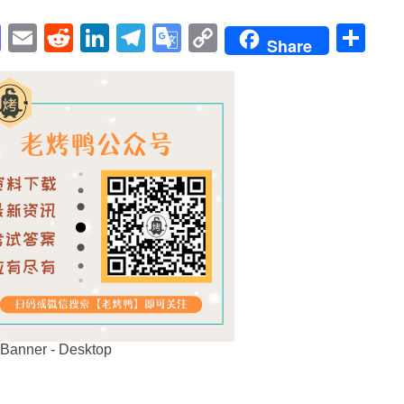
pp
enger
cebook
Mastodon
Email
Reddit
LinkedIn
Telegram
Google
Copy
Sh
Share
Translate
Link