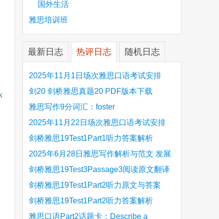
国外生活
雅思培训班
最新日志
热评日志
随机日志
2025年11月1日场次雅思口语考试安排
剑20 剑桥雅思真题20 PDF版本下载
雅思写作9分词汇：foster
2025年11月22日场次雅思口语考试安排
剑桥雅思19Test1Part1听力答案解析
Hinchingbrooke Country Park
2025年6月28日雅思写作解析与范文 发展
旅游业 手把手带你写高分范文
剑桥雅思19Test3Passage3阅读原文翻译
Is the era of artificial speech translation
剑桥雅思19Test1Part2听力原文与答案
upon us 人工智能语言翻译
Stanthorpe Twinning Association
剑桥雅思19Test1Part2听力答案解析
Stanthorpe Twinning Association
雅思口语Part2话题卡：Describe a