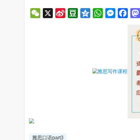
WeChat
X
Sina
Douban
Qzone
WhatsA
Mess
Fa
Weibo
雅思口语part3