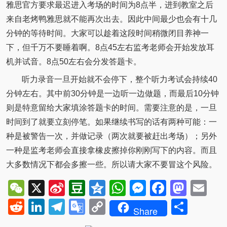
雅思官方要求最迟进入考场的时间为8点半，进到教室之后
来自老烤鸭雅思就不能再次出去。因此中间最少也会有十几
分钟的等待时间。大家可以趁着这段时间稍微闭目养神一
下，但千万不要睡着啊。8点45左右监考老师会开始发放耳
机并试音。8点50左右会分发答题卡。
听力录音一旦开始就不会停下，整个听力考试会持续40
分钟左右。其中前30分钟是一边听一边做题，而最后10分钟
则是特意留给大家填涂答题卡的时间。需要注意的是，一旦
时间到了就要立刻停笔。如果继续书写的话有两种可能：一
种是被警告一次，并做记录（两次就要被赶出考场）；另外
一种是监考老师会直接拿橡皮擦掉你刚刚写下的内容。而且
大多数情况下都会多擦一些。所以请大家不要冒这个风险。
WeChat
X
Sina
Douban
Qzone
WhatsApp
Messenger
Facebo
Mast
Em
Weibo
Reddit
LinkedIn
Telegram
Google
Copy
Shar
Share
Translate
Link