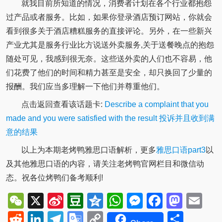
就我目前所知道的情况，消费者计划在各个行业都抱怨
过产品或者服务。比如，如果你登录酒店预订网站，你就会
看到很多关于酒店糟糕服务的直接评论。另外，在一些新兴
产业尤其是服务行业比方说送外卖服务,关于送餐晚点的抱怨
随处可见，我感到很无奈。这些送外卖的人们也不容易，他
们花费了他们的时间和精力甚至是安全，却只换回了少量的
报酬。我们应当多理解一下他们并尊重他们。
点击返回查看该话题卡:
Describe a complaint that you
made and you were satisfied with the result 投诉并且收到满
意的结果
以上为本期老烤鸭雅思口语解析，更多
雅思口语part3
以
及其他雅思口语的内容，请关注老烤鸭官网栏目和微信动
态。祝各位烤鸭们备考顺利!
WeChat
X
Sina
Douban
Qzone
WhatsApp
Messenger
Facebo
Mast
Em
Weibo
Reddit
LinkedIn
Telegram
Google
Copy
Shar