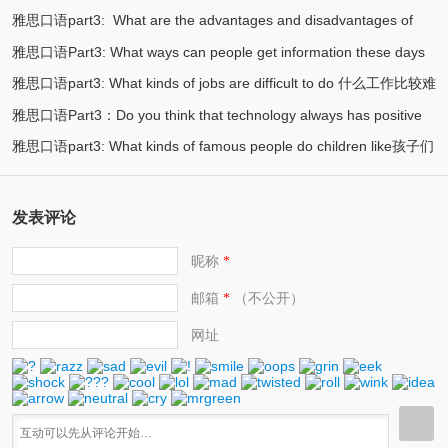
雅思口语part3: What are the advantages and disadvantages of
(2)
society? 现代社会最重要的实用技能是什么？
雅思口语Part3: What ways can people get information these days
(2)
private transport? 私人交通工具的优劣势在哪？
雅思口语part3: What kinds of jobs are difficult to do 什么工作比较难
(2)
当今人们如何获取信息
雅思口语Part3：Do you think that technology always has positive
(2)
雅思口语part3: What kinds of famous people do children like孩子们
(2)
effects? 你认为科技永远都有好的影响吗？
(2)
喜欢什么样的名人
发表评论
昵称
*
邮箱
（不公开）
*
网址