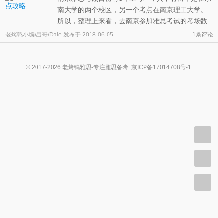
南大学的两个校区，另一个考点在南京理工大学。
所以，整理上来看，去南京参加雅思考试的考场数
量相对其它城市如深圳、郑州等城市来说还是较多
老烤鸭小编/昌哥/Dale
发布于
2018-06-05
1条评论
的。对于雅思口语考试来说这些南京雅思考点中哪
个好，这个没有一个定论。所有的雅思考官都是从
主考区飞过来的，你可能在东南大 ...
© 2017-2026 老烤鸭雅思-专注雅思备考.
京ICP备17014708号-1
.