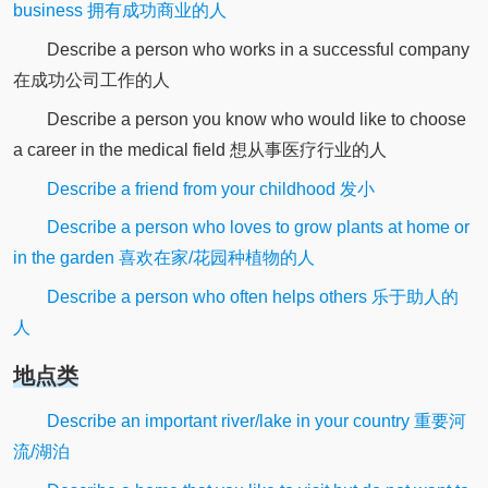
business 拥有成功商业的人
Describe a person who works in a successful company
在成功公司工作的人
Describe a person you know who would like to choose
a career in the medical field 想从事医疗行业的人
Describe a friend from your childhood 发小
Describe a person who loves to grow plants at home or
in the garden 喜欢在家/花园种植物的人
Describe a person who often helps others 乐于助人的
人
地点类
Describe an important river/lake in your country 重要河
流/湖泊