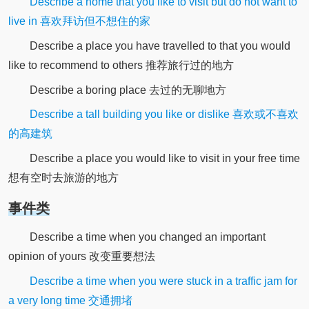
Describe a home that you like to visit but do not want to
live in 喜欢拜访但不想住的家
Describe a place you have travelled to that you would
like to recommend to others 推荐旅行过的地方
Describe a boring place 去过的无聊地方
Describe a tall building you like or dislike 喜欢或不喜欢
的高建筑
Describe a place you would like to visit in your free time
想有空时去旅游的地方
事件类
Describe a time when you changed an important
opinion of yours 改变重要想法
Describe a time when you were stuck in a traffic jam for
a very long time 交通拥堵