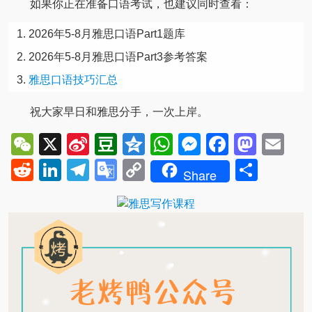
如果你正在准备口语考试，也建议同时查看：
2026年5-8月雅思口语Part1题库
2026年5-8月雅思口语Part3参考答案
雅思口语技巧汇总
祝大家早日和雅思分手，一次上岸。
WeChat
X
Sina
Douban
Qzone
WhatsApp
Messenger
Facebo
Mast
Em
Weibo
Reddit
LinkedIn
Telegram
Google
Copy
Shar
Share
Translate
Link