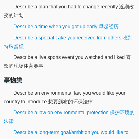
Describe a plan that you had to change recently 近期改
变的计划
Describe a time when you got up early 早起经历
Describe a special cake you received from others 收到
特殊蛋糕
Describe a live sports event you watched and liked 喜
欢的现场体育赛事
事物类
Describe an environmental law you would like your
country to introduce 想要颁布的环保法律
Describe a law on environmental protection 保护环境的
法律
Describe a long-term goal/ambition you would like to