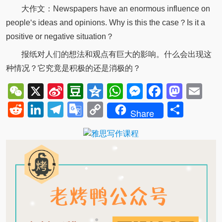
大作文：
Newspapers have an enormous influence on
people‘s ideas and opinions. Why is this the case？Is it a
positive or negative situation？
报纸对人们的想法和观点有巨大的影响。什么会出现这
种情况？它究竟是积极的还是消极的？
WeChat
X
Sina
Douban
Qzone
WhatsApp
Messenger
Facebo
Mast
Em
Weibo
Reddit
LinkedIn
Telegram
Google
Copy
Shar
Share
Translate
Link