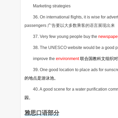
Marketing strategies
36. On international flights, it is wise for a
passengers 广告要以大多数乘客的语言展现出来
37. Very few young people buy the
newspape
38. The UNESCO website would be a good pla
improve the
environment
联合国教科文组织对
39. One good location to place ads for sunscr
的地点是游泳池。
40. A good scene for a water purification co
园。
雅思口语部分