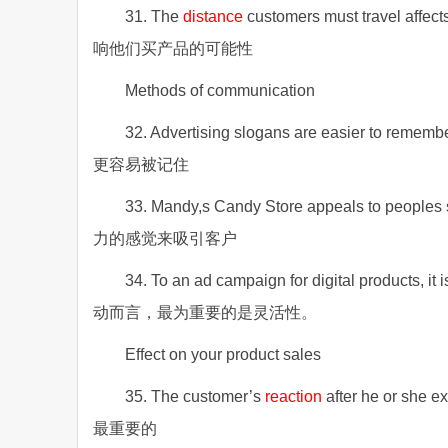
31. The
distance
customers must travel affe
响他们买产品的可能性
Methods of communication
32. Advertising slogans are easier to remember
更容易被记住
33. Mandy,s Candy Store appeals to peoples
力的感觉来吸引客户
34. To an ad campaign for digital products, it 
动而言，最为重要的是灵活性。
Effect on your product sales
35. The customer’s
reaction
after he or sh
最重要的