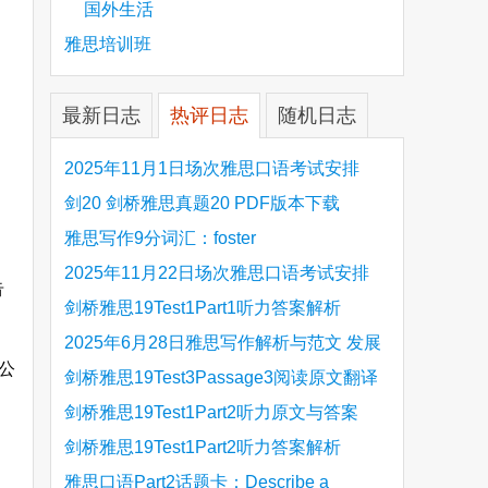
国外生活
雅思培训班
最新日志
热评日志
随机日志
2025年11月1日场次雅思口语考试安排
剑20 剑桥雅思真题20 PDF版本下载
雅思写作9分词汇：foster
2025年11月22日场次雅思口语考试安排
告
剑桥雅思19Test1Part1听力答案解析
Hinchingbrooke Country Park
2025年6月28日雅思写作解析与范文 发展
公
旅游业 手把手带你写高分范文
剑桥雅思19Test3Passage3阅读原文翻译
Is the era of artificial speech translation
剑桥雅思19Test1Part2听力原文与答案
upon us 人工智能语言翻译
Stanthorpe Twinning Association
剑桥雅思19Test1Part2听力答案解析
Stanthorpe Twinning Association
雅思口语Part2话题卡：Describe a