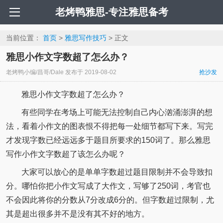
老烤鸭雅思-专注雅思备考
当前位置：
首页
>
雅思写作技巧
> 正文
雅思小作文字数超了怎么办？
老烤鸭小编/昌哥/Dale
发布于
2019-08-02
抢沙发
雅思小作文字数超了怎么办？
有些同学在考场上可能无法控制自己内心汹涌澎湃的想
法，看着小作文的图表恨不得把每一处细节都写下来。写完
才发现字数已经远远多于题目所要求的150词了。那么雅思
写作小作文字数超了该怎么办呢？
大家可以放心的是单单字数超过题目限制并不会导致扣
分。哪怕你把小作文写成了大作文，写够了250词，考官也
不会因此将你的分数从7分改成6分的。但字数超过限制，尤
其是超出很多并不是没有其不好的地方。