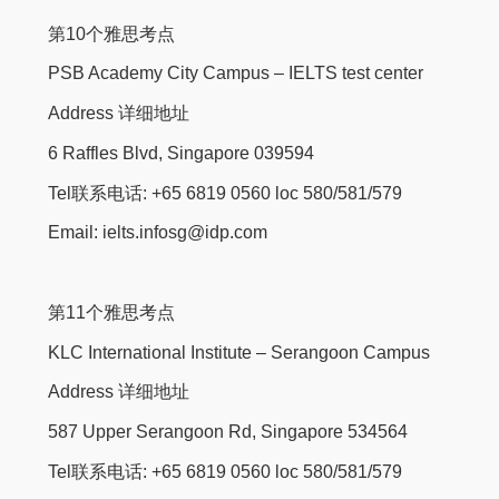
第10个雅思考点
PSB Academy City Campus – IELTS test center
Address 详细地址
6 Raffles Blvd, Singapore 039594
Tel联系电话: +65 6819 0560 loc 580/581/579
Email: ielts.infosg@idp.com
第11个雅思考点
KLC International Institute – Serangoon Campus
Address 详细地址
587 Upper Serangoon Rd, Singapore 534564
Tel联系电话: +65 6819 0560 loc 580/581/579