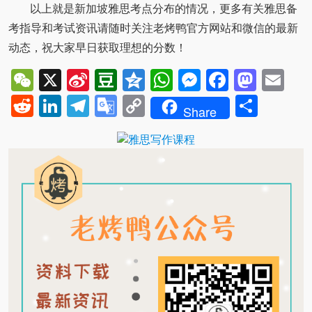
以上就是新加坡雅思考点分布的情况，更多有关雅思备
考指导和考试资讯请随时关注老烤鸭官方网站和微信的最新
动态，祝大家早日获取理想的分数！
WeChat
X
Sina
Douban
Qzone
WhatsApp
Messenger
Facebo
Mast
Em
Weibo
Reddit
LinkedIn
Telegram
Google
Copy
Shar
Share
Translate
Link