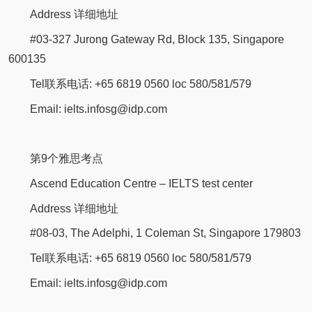
Address 详细地址
#03-327 Jurong Gateway Rd, Block 135, Singapore
600135
Tel联系电话: +65 6819 0560 loc 580/581/579
Email: ielts.infosg@idp.com
第9个雅思考点
Ascend Education Centre – IELTS test center
Address 详细地址
#08-03, The Adelphi, 1 Coleman St, Singapore 179803
Tel联系电话: +65 6819 0560 loc 580/581/579
Email: ielts.infosg@idp.com