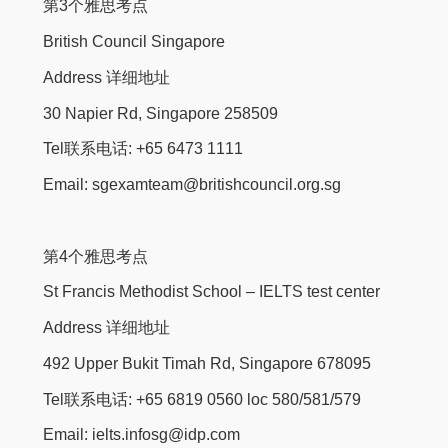
第3个雅思考点
British Council Singapore
Address 详细地址
30 Napier Rd, Singapore 258509
Tel联系电话: +65 6473 1111
Email: sgexamteam@britishcouncil.org.sg
第4个雅思考点
St Francis Methodist School – IELTS test center
Address 详细地址
492 Upper Bukit Timah Rd, Singapore 678095
Tel联系电话: +65 6819 0560 loc 580/581/579
Email: ielts.infosg@idp.com