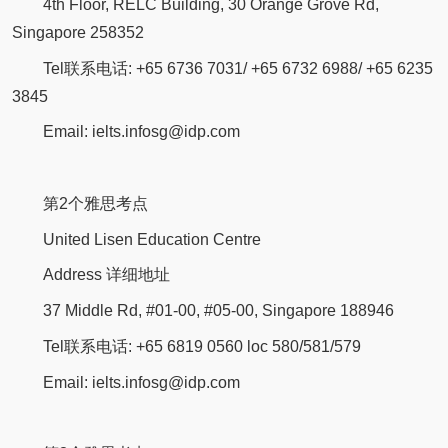
4th Floor, RELC Building, 30 Orange Grove Rd,
Singapore 258352
Tel联系电话: +65 6736 7031/ +65 6732 6988/ +65 6235
3845
Email: ielts.infosg@idp.com
第2个雅思考点
United Lisen Education Centre
Address 详细地址
37 Middle Rd, #01-00, #05-00, Singapore 188946
Tel联系电话: +65 6819 0560 loc 580/581/579
Email: ielts.infosg@idp.com