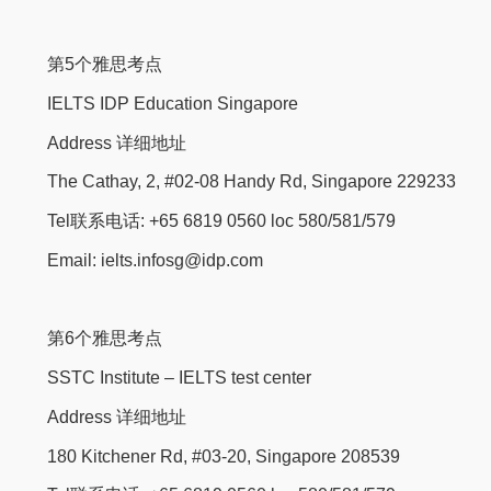
第5个雅思考点
IELTS IDP Education Singapore
Address 详细地址
The Cathay, 2, #02-08 Handy Rd, Singapore 229233
Tel联系电话: +65 6819 0560 loc 580/581/579
Email: ielts.infosg@idp.com
第6个雅思考点
SSTC Institute – IELTS test center
Address 详细地址
180 Kitchener Rd, #03-20, Singapore 208539