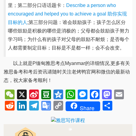
里；第二部分口语话题卡：
Describe a person who
encouraged and helped you to achieve a goal 助你实现
目标的人
;第三部分问题：谁会鼓励孩子；孩子怎么区分
哪些鼓励是积极的哪些是消极的；父母都会鼓励孩子努力
学习吗；为什么有的孩子对父母的鼓励不耐烦；是否每个
人都需要制定目标；目标是不是都一样；会不会改变。
以上就是P缅甸雅思考点Myanmar的详细情况,更多有关
雅思备考和考后资讯请随时关注老烤鸭官网和微信的最新动
态，祝大家备考顺利！
WeChat
X
Sina
Douban
Qzone
WhatsApp
Messenger
Facebo
Mast
Em
Weibo
Reddit
LinkedIn
Telegram
Google
Copy
Shar
Share
Translate
Link