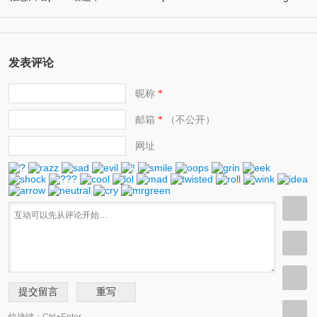
市/漂亮的城市
(11)
help protect the environment 环保人士/帮助保护环境的人
发表评论
昵称
*
邮箱
（不公开）
*
网址
快捷键：Ctrl+Enter