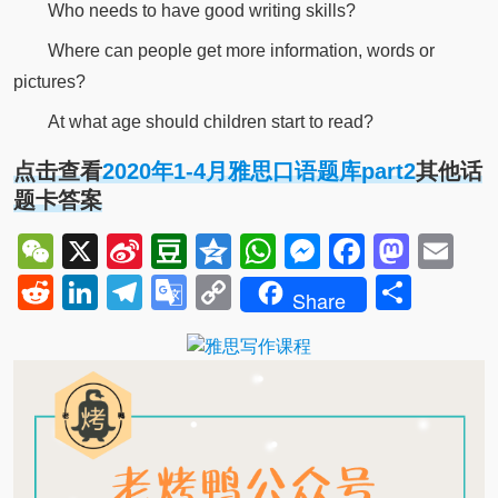
Who needs to have good writing skills?
Where can people get more information, words or
pictures?
At what age should children start to read?
点击查看
2020年1-4月雅思口语题库part2
其他话
题卡答案
WeChat
X
Sina
Douban
Qzone
WhatsApp
Messenger
Facebo
Mast
Em
Weibo
Reddit
LinkedIn
Telegram
Google
Copy
Shar
Share
Translate
Link