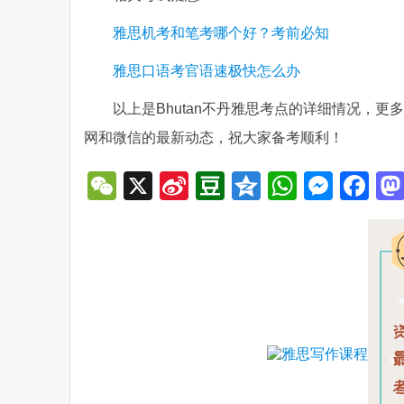
雅思机考和笔考哪个好？考前必知
雅思口语考官语速极快怎么办
以上是Bhutan不丹雅思考点的详细情况，
网和微信的最新动态，祝大家备考顺利！
WeChat
X
Sina
Douban
Qzone
WhatsA
Mess
Fa
Weibo