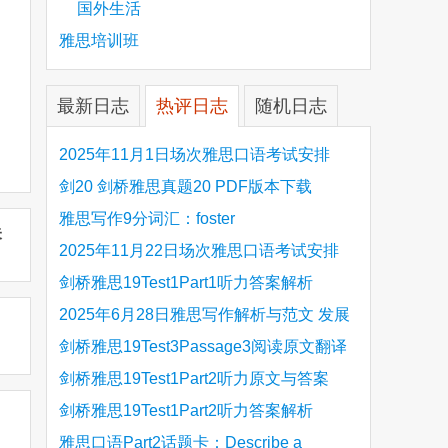
国外生活
雅思培训班
最新日志
热评日志
随机日志
2025年11月1日场次雅思口语考试安排
剑20 剑桥雅思真题20 PDF版本下载
雅思写作9分词汇：foster
未
2025年11月22日场次雅思口语考试安排
剑桥雅思19Test1Part1听力答案解析
Hinchingbrooke Country Park
2025年6月28日雅思写作解析与范文 发展
旅游业 手把手带你写高分范文
剑桥雅思19Test3Passage3阅读原文翻译
Is the era of artificial speech translation
剑桥雅思19Test1Part2听力原文与答案
upon us 人工智能语言翻译
Stanthorpe Twinning Association
剑桥雅思19Test1Part2听力答案解析
Stanthorpe Twinning Association
雅思口语Part2话题卡：Describe a