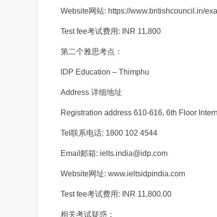
Website网站: https://www.britishcouncil.in/exa
Test fee考试费用: INR 11,800
第二个雅思考点：
IDP Education – Thimphu
Address 详细地址
Registration address 610-616, 6th Floor Inte
Tel联系电话: 1800 102 4544
Email邮箱: ielts.india@idp.com
Website网址: www.ieltsidpindia.com
Test fee考试费用: INR 11,800.00
相关考试疑惑：