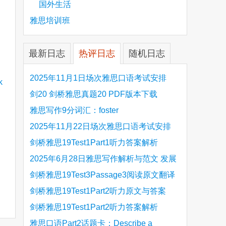
国外生活
雅思培训班
最新日志
热评日志
随机日志
2025年11月1日场次雅思口语考试安排
剑20 剑桥雅思真题20 PDF版本下载
雅思写作9分词汇：foster
2025年11月22日场次雅思口语考试安排
剑桥雅思19Test1Part1听力答案解析
Hinchingbrooke Country Park
2025年6月28日雅思写作解析与范文 发展
旅游业 手把手带你写高分范文
剑桥雅思19Test3Passage3阅读原文翻译
Is the era of artificial speech translation
剑桥雅思19Test1Part2听力原文与答案
upon us 人工智能语言翻译
Stanthorpe Twinning Association
剑桥雅思19Test1Part2听力答案解析
Stanthorpe Twinning Association
雅思口语Part2话题卡：Describe a