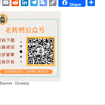
pp
enger
cebook
Mastodon
Email
Reddit
LinkedIn
Telegram
Google
Copy
Sh
Share
Translate
Link