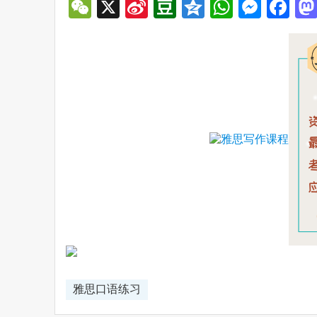
WeChat
X
Sina
Douban
Qzone
WhatsA
Mess
Fa
Weibo
雅思口语练习