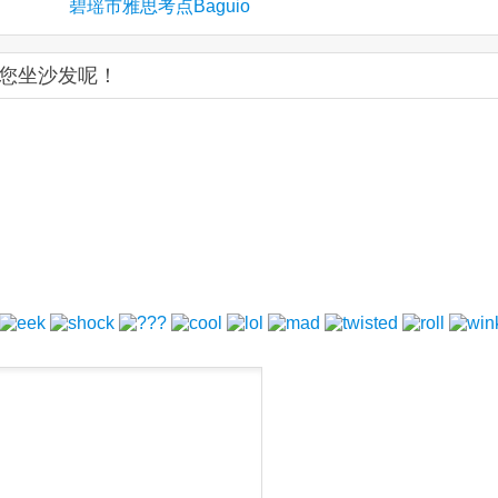
碧瑶市雅思考点Baguio
：等您坐沙发呢！