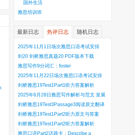
国外生活
雅思培训班
最新日志
热评日志
随机日志
2025年11月1日场次雅思口语考试安排
剑20 剑桥雅思真题20 PDF版本下载
雅思写作9分词汇：foster
2025年11月22日场次雅思口语考试安排
剑桥雅思19Test1Part1听力答案解析
Hinchingbrooke Country Park
2025年6月28日雅思写作解析与范文 发展
旅游业 手把手带你写高分范文
剑桥雅思19Test3Passage3阅读原文翻译
Is the era of artificial speech translation
剑桥雅思19Test1Part2听力原文与答案
upon us 人工智能语言翻译
Stanthorpe Twinning Association
剑桥雅思19Test1Part2听力答案解析
Stanthorpe Twinning Association
雅思口语Part2话题卡：Describe a