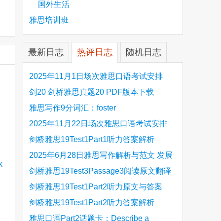
国外生活
雅思培训班
最新日志
热评日志
随机日志
2025年11月1日场次雅思口语考试安排
剑20 剑桥雅思真题20 PDF版本下载
雅思写作9分词汇：foster
2025年11月22日场次雅思口语考试安排
剑桥雅思19Test1Part1听力答案解析
Hinchingbrooke Country Park
2025年6月28日雅思写作解析与范文 发展
旅游业 手把手带你写高分范文
剑桥雅思19Test3Passage3阅读原文翻译
Is the era of artificial speech translation
剑桥雅思19Test1Part2听力原文与答案
upon us 人工智能语言翻译
Stanthorpe Twinning Association
剑桥雅思19Test1Part2听力答案解析
Stanthorpe Twinning Association
雅思口语Part2话题卡：Describe a