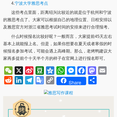
4.
宁波大学雅思考点
这些考点里面，距离绍兴比较近的就是位于杭州和宁波
的雅思考点了。大家可以根据自己的地理位置、日程安排以
及雅思官方对浙江省雅思考试时间的安排来进行合理报考。
什么时候报名比较好呢？一般而言，大家提前45天左右
基本上就能报上名。但是，如果你想要在夏天或者寒假的时
候报名参加考试，可能会遇上高峰期。那么，老烤鸭建议大
家再多提前个十天半个月的样子在官网上进行报名即可。
WeChat
X
Sina
Douban
Qzone
WhatsApp
Messenger
Facebo
Mast
Em
Weibo
Reddit
LinkedIn
Telegram
Google
Copy
Shar
Share
Translate
Link