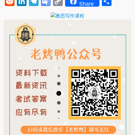
Reddit
LinkedIn
Telegram
Google
Copy
Shar
Share
Translate
Link