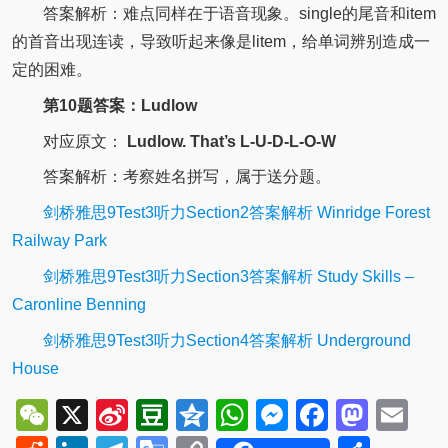
答案解析：难点同样在于语音现象。single的尾音和item
的首音出现连读，导致听起来像是litem，给单词辨别造成一
定的困难。
第10题答案：Ludlow
对应原文：
Ludlow. That’s L-U-D-L-O-W
答案解析：考察姓名拼写，属于送分题。
剑桥雅思9Test3听力Section2答案解析 Winridge Forest
Railway Park
剑桥雅思9Test3听力Section3答案解析 Study Skills –
Caronline Benning
剑桥雅思9Test3听力Section4答案解析 Underground
House
WeChat
X
Sina
Douban
Qzone
WhatsApp
Messenger
Facebo
Mast
Em
Weibo