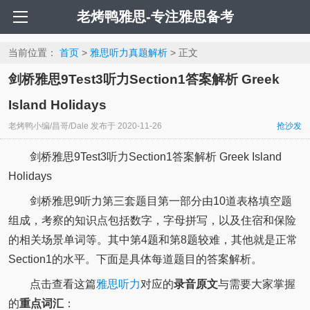
老烤鸭雅思-专注雅思备考
当前位置：
首页
>
雅思听力真题解析
> 正文
剑桥雅思9Test3听力Section1答案解析 Greek
Island Holidays
老烤鸭小编/昌哥/Dale
发布于
2020-11-26
抢沙发
剑桥雅思9Test3听力Section1答案解析 Greek Island
Holidays
剑桥雅思9听力第三套题目第一部分由10道表格填空题
组成，考察的知识点包括数字，字母拼写，以及住宿和保险
的相关场景单词等。其中第4题和第8题较难，其他就是正常
Section1的水平。下面是具体每道题目的答案解析。
点击查看这篇
雅思听力
对应的
录音原文
与需要大家掌握
的
重点词汇
：