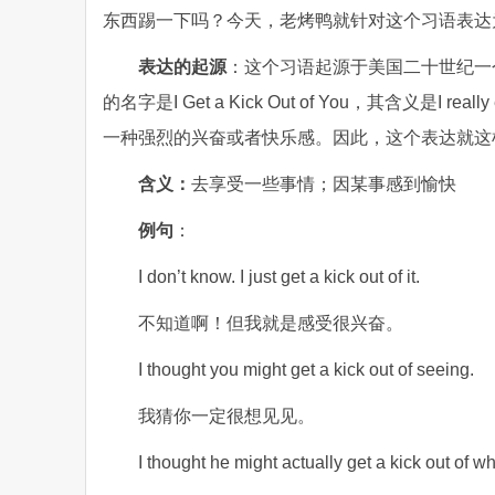
东西踢一下吗？今天，老烤鸭就针对这个习语表达
表达的起源
：这个习语起源于美国二十世纪一个著名的
的名字是I Get a Kick Out of You，其含义是I re
一种强烈的兴奋或者快乐感。因此，这个表达就这
含义：
去享受一些事情；因某事感到愉快
例句
：
I don’t know. I just get a kick out of it.
不知道啊！但我就是感受很兴奋。
I thought you might
get
a
kick
out
of
seeing.
我猜你一定很想见见。
I thought he might actually get a kick out of 