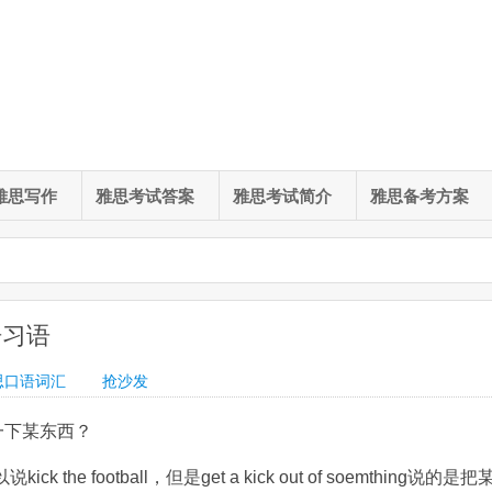
雅思写作
雅思考试答案
雅思考试简介
雅思备考方案
口语习语
思口语词汇
抢沙发
语 踢一下某东西？
e football，但是get a kick out of soemthing说的是把