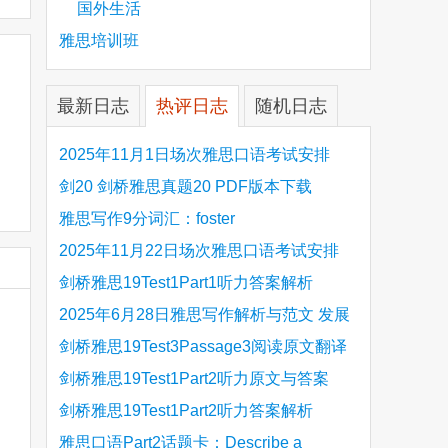
国外生活
雅思培训班
最新日志
热评日志
随机日志
2025年11月1日场次雅思口语考试安排
剑20 剑桥雅思真题20 PDF版本下载
雅思写作9分词汇：foster
2025年11月22日场次雅思口语考试安排
剑桥雅思19Test1Part1听力答案解析
Hinchingbrooke Country Park
2025年6月28日雅思写作解析与范文 发展
旅游业 手把手带你写高分范文
剑桥雅思19Test3Passage3阅读原文翻译
Is the era of artificial speech translation
剑桥雅思19Test1Part2听力原文与答案
upon us 人工智能语言翻译
Stanthorpe Twinning Association
剑桥雅思19Test1Part2听力答案解析
Stanthorpe Twinning Association
雅思口语Part2话题卡：Describe a