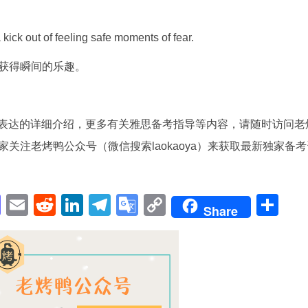
kick out of feeling safe moments of fear.
获得瞬间的乐趣。
mething习语表达的详细介绍，更多有关雅思备考指导等内容，请随时访问老
关注老烤鸭公众号（微信搜索laokaoya）来获取最新独家备考
pp
enger
cebook
Mastodon
Email
Reddit
LinkedIn
Telegram
Google
Copy
Sh
Share
Translate
Link