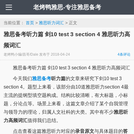
老烤鸭雅思-专注雅思备考
当前位置：
首页
>
雅思听力词汇
> 正文
雅思备考听力篇 剑10 test 3 section 4 雅思听力高
频词汇
老烤鸭小编/昌哥/Dale
发布于
2018-04-24
4
条评论
雅思备考听力篇 剑10 test 3 section 4 雅思听力高频词汇
今天我们
雅思备考
听力篇
的文章来研究下剑10 test 3
section 4。题型上来看，该部分由10道雅思听力section 4最
主流的提纲型填空题构成。结构比较清晰，有大标题，小标
题，分论点等。场景上来看，这篇文章介绍了某个自我管理
与领导力的理论，归属人文社科的大类。其中有不少
雅思听
力高频词汇
值得我们总结。
点击查看这篇雅思听力对应的
录音原文
与具体题目的
答