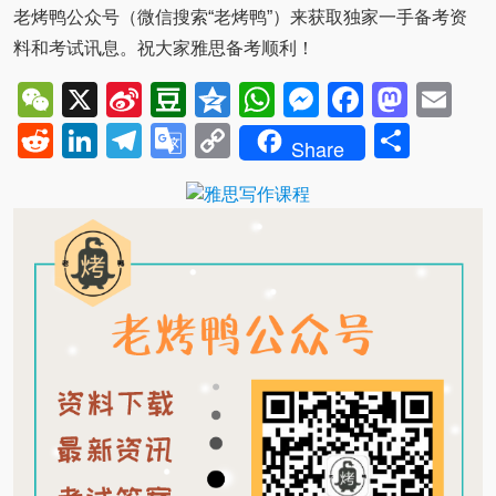
老烤鸭公众号（微信搜索“老烤鸭”）来获取独家一手备考资
料和考试讯息。祝大家雅思备考顺利！
WeChat
X
Sina
Douban
Qzone
WhatsApp
Messenger
Facebo
Mast
Em
Weibo
Reddit
LinkedIn
Telegram
Google
Copy
Shar
Share
Translate
Link