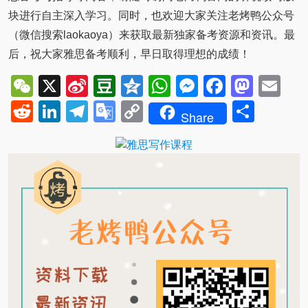
块进行自主深入学习。同时，也欢迎大家关注老烤鸭公众号
（微信搜索laokaoya）来获取最新独家备考资源和资讯。最
后，祝大家雅思备考顺利，早日取得理想的成绩！
WeChat
X
Sina
Douban
Qzone
WhatsApp
Messenger
Facebo
Mast
Em
Weibo
Reddit
LinkedIn
Telegram
Google
Copy
Shar
Share
Translate
Link