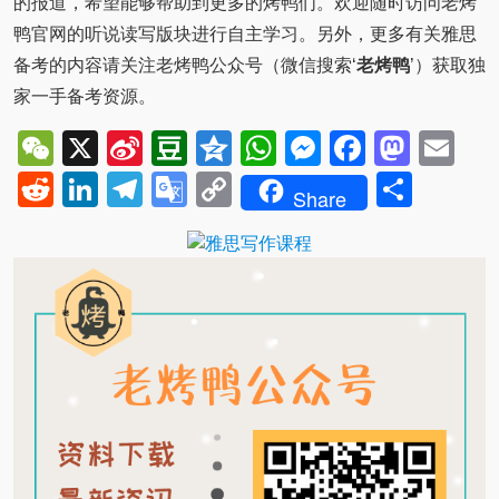
的报道，希望能够帮助到更多的烤鸭们。欢迎随时访问老烤
鸭官网的听说读写版块进行自主学习。另外，更多有关雅思
备考的内容请关注老烤鸭公众号（微信搜索‘
老烤鸭
’）获取独
家一手备考资源。
WeChat
X
Sina
Douban
Qzone
WhatsApp
Messenger
Facebo
Mast
Em
Weibo
Reddit
LinkedIn
Telegram
Google
Copy
Shar
Share
Translate
Link