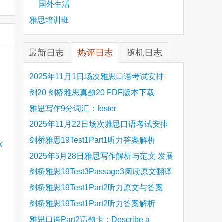
国外生活
雅思培训班
最新日志
热评日志
随机日志
2025年11月1日场次雅思口语考试安排
剑20 剑桥雅思真题20 PDF版本下载
雅思写作9分词汇：foster
2025年11月22日场次雅思口语考试安排
剑桥雅思19Test1Part1听力答案解析
Hinchingbrooke Country Park
2025年6月28日雅思写作解析与范文 发展
旅游业 手把手带你写高分范文
剑桥雅思19Test3Passage3阅读原文翻译
Is the era of artificial speech translation
剑桥雅思19Test1Part2听力原文与答案
upon us 人工智能语言翻译
Stanthorpe Twinning Association
剑桥雅思19Test1Part2听力答案解析
Stanthorpe Twinning Association
雅思口语Part2话题卡：Describe a