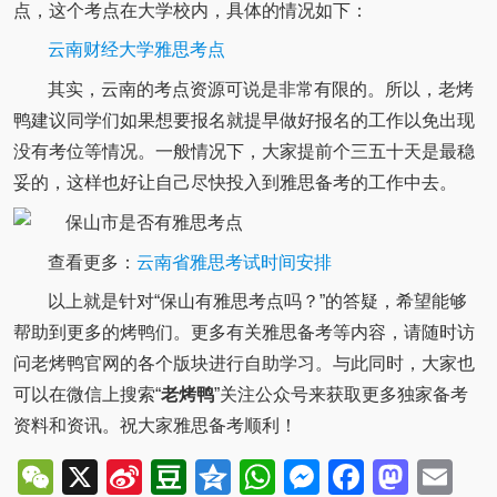
点，这个考点在大学校内，具体的情况如下：
云南财经大学雅思考点
其实，云南的考点资源可说是非常有限的。所以，老烤
鸭建议同学们如果想要报名就提早做好报名的工作以免出现
没有考位等情况。一般情况下，大家提前个三五十天是最稳
妥的，这样也好让自己尽快投入到雅思备考的工作中去。
查看更多：
云南省雅思考试时间安排
以上就是针对“保山有雅思考点吗？”的答疑，希望能够
帮助到更多的烤鸭们。更多有关雅思备考等内容，请随时访
问老烤鸭官网的各个版块进行自助学习。与此同时，大家也
可以在微信上搜索“
老烤鸭
”关注公众号来获取更多独家备考
资料和资讯。祝大家雅思备考顺利！
WeChat
X
Sina
Douban
Qzone
WhatsApp
Messenger
Facebo
Mast
Em