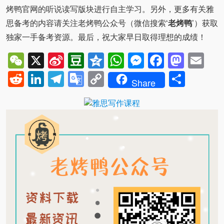
烤鸭官网的听说读写版块进行自主学习。另外，更多有关雅
思备考的内容请关注老烤鸭公众号（微信搜索‘
老烤鸭
’）获取
独家一手备考资源。最后，祝大家早日取得理想的成绩！
WeChat
X
Sina
Douban
Qzone
WhatsApp
Messenger
Facebo
Mast
Em
Weibo
Reddit
LinkedIn
Telegram
Google
Copy
Shar
Share
Translate
Link