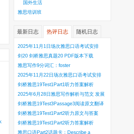
国外生活
雅思培训班
最新日志
热评日志
随机日志
2025年11月1日场次雅思口语考试安排
剑20 剑桥雅思真题20 PDF版本下载
雅思写作9分词汇：foster
2025年11月22日场次雅思口语考试安排
剑桥雅思19Test1Part1听力答案解析
Hinchingbrooke Country Park
2025年6月28日雅思写作解析与范文 发展
旅游业 手把手带你写高分范文
剑桥雅思19Test3Passage3阅读原文翻译
Is the era of artificial speech translation
剑桥雅思19Test1Part2听力原文与答案
upon us 人工智能语言翻译
Stanthorpe Twinning Association
剑桥雅思19Test1Part2听力答案解析
Stanthorpe Twinning Association
雅思口语Part2话题卡：Describe a