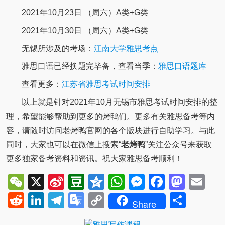
2021年10月23日 （周六）A类+G类
2021年10月30日 （周六）A类+G类
无锡所涉及的考场：
江南大学雅思考点
雅思口语已经换题完毕备，查看当季：
雅思口语题库
查看更多：
江苏省雅思考试时间安排
以上就是针对2021年10月无锡市雅思考试时间安排的整
理，希望能够帮助到更多的烤鸭们。更多有关雅思备考等内
容，请随时访问老烤鸭官网的各个版块进行自助学习。与此
同时，大家也可以在微信上搜索“
老烤鸭
”关注公众号来获取
更多独家备考资料和资讯。祝大家雅思备考顺利！
WeChat
X
Sina
Douban
Qzone
WhatsApp
Messenger
Facebo
Mast
Em
Weibo
Reddit
LinkedIn
Telegram
Google
Copy
Shar
Share
Translate
Link