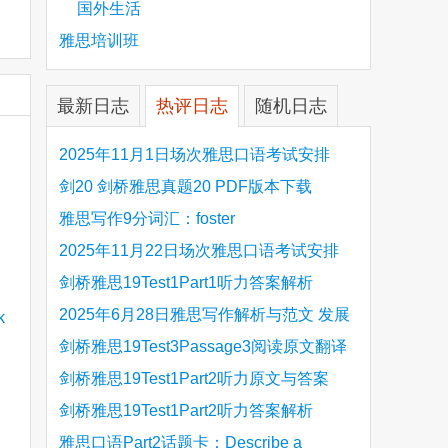
国外生活
雅思培训班
最新日志
热评日志
随机日志
2025年11月1日场次雅思口语考试安排
剑20 剑桥雅思真题20 PDF版本下载
雅思写作9分词汇：foster
2025年11月22日场次雅思口语考试安排
剑桥雅思19Test1Part1听力答案解析
Hinchingbrooke Country Park
2025年6月28日雅思写作解析与范文 发展
旅游业 手把手带你写高分范文
剑桥雅思19Test3Passage3阅读原文翻译
Is the era of artificial speech translation
剑桥雅思19Test1Part2听力原文与答案
upon us 人工智能语言翻译
Stanthorpe Twinning Association
剑桥雅思19Test1Part2听力答案解析
Stanthorpe Twinning Association
雅思口语Part2话题卡：Describe a