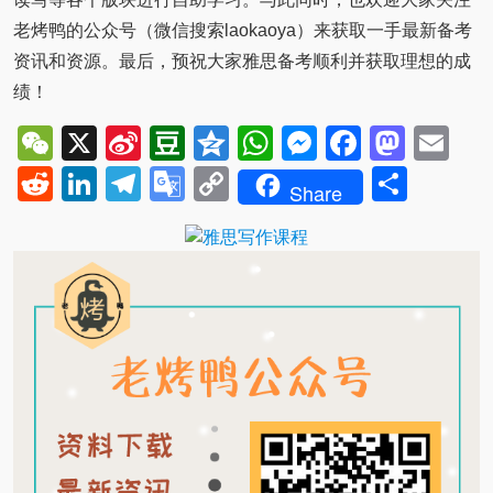
老烤鸭的公众号（微信搜索laokaoya）来获取一手最新备考
资讯和资源。最后，预祝大家雅思备考顺利并获取理想的成
绩！
WeChat
X
Sina
Douban
Qzone
WhatsApp
Messenger
Facebo
Mast
Em
Weibo
Reddit
LinkedIn
Telegram
Google
Copy
Shar
Share
Translate
Link