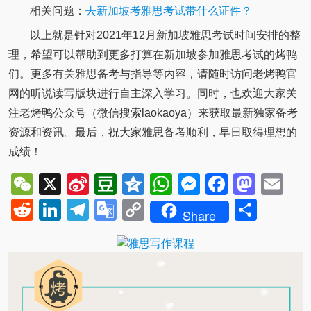
相关问题：
去新加坡考雅思考试带什么证件？
以上就是针对2021年12月新加坡雅思考试时间安排的整
理，希望可以帮助到更多打算在新加坡参加雅思考试的烤鸭
们。更多有关雅思备考与指导等内容，请随时访问老烤鸭官
网的听说读写版块进行自主深入学习。同时，也欢迎大家关
注老烤鸭公众号（微信搜索laokaoya）来获取最新独家备考
资源和资讯。最后，祝大家雅思备考顺利，早日取得理想的
成绩！
WeChat
X
Sina
Douban
Qzone
WhatsApp
Messenger
Facebo
Mast
Em
Weibo
Reddit
LinkedIn
Telegram
Google
Copy
Shar
Share
Translate
Link