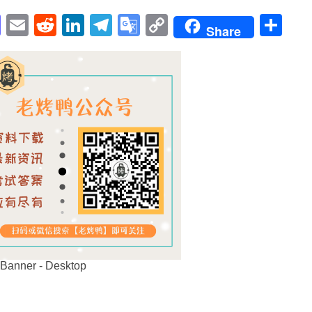
pp
enger
cebook
Mastodon
Email
Reddit
LinkedIn
Telegram
Google
Copy
Sh
Share
Translate
Link