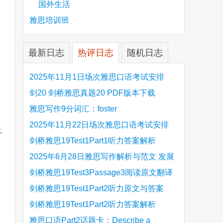
国外生活
雅思培训班
最新日志
热评日志
随机日志
2025年11月1日场次雅思口语考试安排
剑20 剑桥雅思真题20 PDF版本下载
雅思写作9分词汇：foster
2025年11月22日场次雅思口语考试安排
.
剑桥雅思19Test1Part1听力答案解析
Hinchingbrooke Country Park
2025年6月28日雅思写作解析与范文 发展
旅游业 手把手带你写高分范文
剑桥雅思19Test3Passage3阅读原文翻译
Is the era of artificial speech translation
剑桥雅思19Test1Part2听力原文与答案
upon us 人工智能语言翻译
Stanthorpe Twinning Association
剑桥雅思19Test1Part2听力答案解析
Stanthorpe Twinning Association
雅思口语Part2话题卡：Describe a