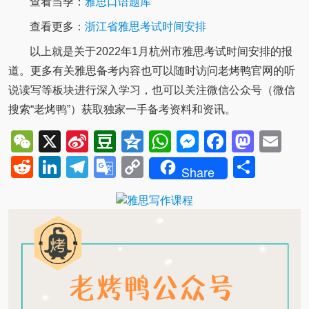
查看当季：
雅思口语题库
查看更多：
浙江省雅思考试时间安排
以上就是关于2022年1月杭州市雅思考试时间安排的报
道。更多有关雅思备考内容也可以随时访问老烤鸭官网的听
说读写等板块进行深入学习，也可以关注微信公众号（微信
搜索“老烤鸭”）获取独家一手备考资料和资讯。
WeChat
X
Sina
Douban
Qzone
WhatsApp
Messenger
Facebo
Mast
Em
Weibo
Reddit
LinkedIn
Telegram
Google
Copy
Shar
Share
Translate
Link