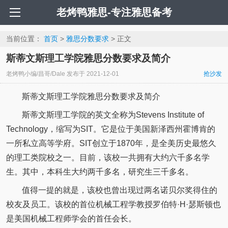
老烤鸭雅思-专注雅思备考
当前位置：
首页
>
雅思分数要求
> 正文
斯蒂文斯理工学院雅思分数要求及简介
老烤鸭小编/昌哥/Dale
发布于
2021-12-01
抢沙发
斯蒂文斯理工学院雅思分数要求及简介
斯蒂文斯理工学院的英文全称为Stevens Institute of
Technology，缩写为SIT。它是位于美国新泽西州霍博肯的
一所私立高等学府。SIT创立于1870年，是全美历史最悠久
的理工类院校之一。目前，该校一共拥有大约六千多名学
生。其中，本科生大约两千多名，研究生三千多名。
值得一提的就是，该校也曾出现过两名诺贝尔奖得住的
校友及员工。该校的首位机械工程学教授罗伯特·H·瑟斯顿也
是美国机械工程师学会的首任会长。