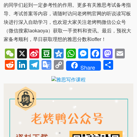
的同学们起到一定参考性的作用。更多有关雅思考试备考指
导、考试答案等内容，请随时访问老烤鸭官网的听说读写板
块进行深入自助学习，也欢迎大家关注老烤鸭微信公众号
（微信搜索laokaoya）获取一手资料和资讯。最后，预祝大
家备考顺利，早日获取理想的雅思分数和offer！
WeChat
X
Sina
Douban
Qzone
WhatsApp
Messenger
Facebo
Mast
Em
Weibo
Reddit
LinkedIn
Telegram
Google
Copy
Shar
Share
Translate
Link