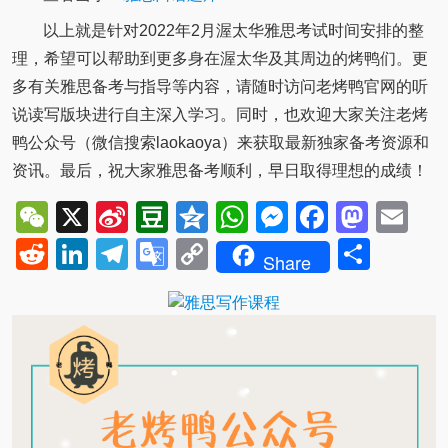
以上就是针对2022年2月渥太华雅思考试时间安排的整
理，希望可以帮助到更多身在渥太华及其周边的烤鸭们。更
多有关雅思备考与指导等内容，请随时访问老烤鸭官网的听
说读写版块进行自主深入学习。同时，也欢迎大家关注老烤
鸭公众号（微信搜索laokaoya）来获取最新独家备考资源和
资讯。最后，祝大家雅思备考顺利，早日取得理想的成绩！
WeChat
X
Sina
Douban
Qzone
WhatsApp
Messenger
Facebo
Mast
Em
Weibo
Reddit
LinkedIn
Telegram
Google
Copy
Shar
Share
Translate
Link