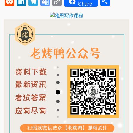
Reddit
LinkedIn
Telegram
Google
Copy
Shar
Share
Translate
Link