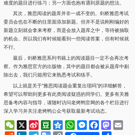
难度的题目进行练习；另一方面也抱有遇到原题的想法。
其次，雅思阅读的题库并非一成不变的。剑桥雅思考试
委员会也在不断的往里面添加新题。但并不是说刚刚编好的
新题立刻就会拿来考察，而是会放入题库之中，等待被抽取
的机会。所以我们有时候能看到一些阅读答案，但有时候就
不行。
最后，剑桥雅思系列书籍上的阅读题目一定不会再次考
察。作为雅思官方的出版物，其中的题目都会被从题库中剔
除出去，我们只能用它来熟悉考试和练手。
以上就是关于“雅思阅读题会重复出现吗”的详细解答，
希望可以帮助到更多有此类阅读疑惑的同学们。更多有关雅
思备考内容与指导，请随时访问老烤鸭官网的各个栏目进行
深入学习并关注老烤鸭公众号获取最新考试动态。
WeChat
X
Sina
Douban
Qzone
WhatsApp
Messenger
Facebo
Mast
Em
Weibo