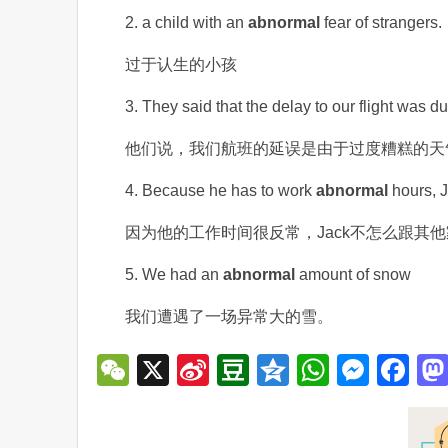
2. a child with an
abnormal
fear of strangers.
过于认生的小孩
3. They said that the delay to our flight was d
他们说，我们航班的延误是由于过度糟糕的天
4. Because he has to work
abnormal
hours, J
因为他的工作时间很反常，Jack不怎么跟其
5. We had an
abnormal
amount of snow
我们遭遇了一场异常大的雪。
WeChat
X
Sina
Douban
Qzone
WhatsA
Mess
Fa
Weibo