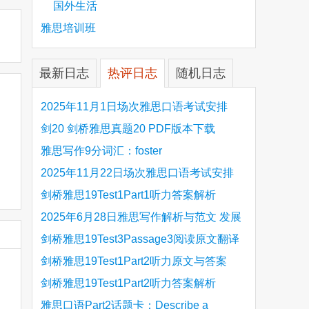
国外生活
雅思培训班
最新日志
热评日志
随机日志
2025年11月1日场次雅思口语考试安排
剑20 剑桥雅思真题20 PDF版本下载
雅思写作9分词汇：foster
2025年11月22日场次雅思口语考试安排
剑桥雅思19Test1Part1听力答案解析
Hinchingbrooke Country Park
2025年6月28日雅思写作解析与范文 发展
旅游业 手把手带你写高分范文
剑桥雅思19Test3Passage3阅读原文翻译
Is the era of artificial speech translation
剑桥雅思19Test1Part2听力原文与答案
upon us 人工智能语言翻译
Stanthorpe Twinning Association
剑桥雅思19Test1Part2听力答案解析
Stanthorpe Twinning Association
雅思口语Part2话题卡：Describe a