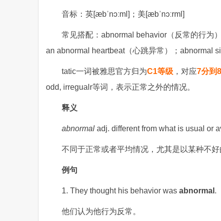
音标：英[æbˈnɔːml]；美[æbˈnɔːrml]
常见搭配：abnormal behavior（反常的行为）；
an abnormal heartbeat（心跳异常）；abnormal 
tatic一词被雅思官方归为
C1等级
，对应
7分到
odd, irregualr等词，表示正常之外的情况。
释义
abnormal
adj. different from what is usual or 
不同于正常或者平均情况，尤其是以某种不好
例句
1. They thought his behavior was
abnormal
.
他们认为他行为反常。