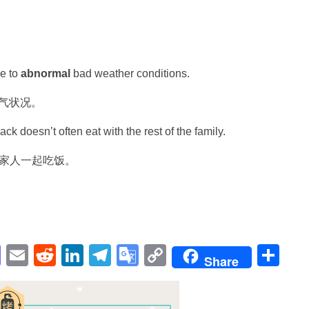
ue to
abnormal
bad weather conditions.
气状况。
ack doesn’t often eat with the rest of the family.
他家人一起吃饭。
pp
enger
cebook
Mastodon
Email
Reddit
LinkedIn
Telegram
Google
Copy
Sh
Share
Translate
Link