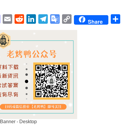
pp
enger
cebook
Mastodon
Email
Reddit
LinkedIn
Telegram
Google
Copy
Sh
Share
Translate
Link