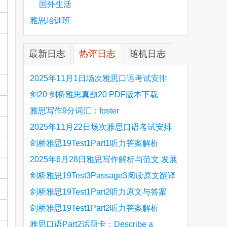
国外生活
雅思培训班
最新日志
热评日志
随机日志
2025年11月1日场次雅思口语考试安排
剑20 剑桥雅思真题20 PDF版本下载
雅思写作9分词汇：foster
2025年11月22日场次雅思口语考试安排
剑桥雅思19Test1Part1听力答案解析
Hinchingbrooke Country Park
2025年6月28日雅思写作解析与范文 发展
旅游业 手把手带你写高分范文
剑桥雅思19Test3Passage3阅读原文翻译
Is the era of artificial speech translation
剑桥雅思19Test1Part2听力原文与答案
upon us 人工智能语言翻译
Stanthorpe Twinning Association
剑桥雅思19Test1Part2听力答案解析
Stanthorpe Twinning Association
雅思口语Part2话题卡：Describe a